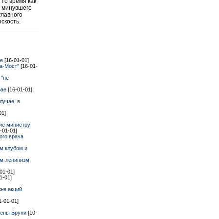
 то время как
в минувшего
главного
скость.
ге
[16-01-01]
иа-Мост"
[16-01-
 "не
рае
[16-01-01]
лучае, в
01]
ние министру
-01-01]
ого врача
м клубом и
м-ленинизм,
-01-01]
1-01]
же акций
1-01-01]
лены Бруни
[10-