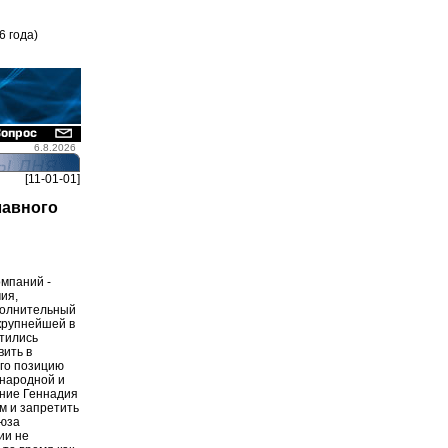
6 года)
6.8.2026
[11-01-01]
лавного
омпаний -
ия,
полнительный
крупнейшей в
атились
вить в
Его позицию
инародной и
ание Геннадия
м и запретить
оюза
ии не