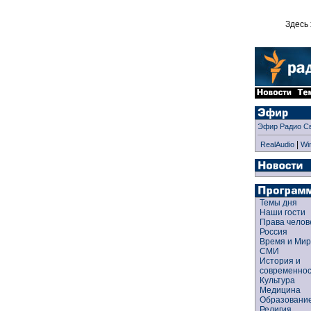
Здесь 
Эфир Радио С
|
RealAudio
Wi
Темы дня
Наши гости
Права чело
Россия
Время и Ми
СМИ
История и
современно
Культура
Медицина
Образован
Религия