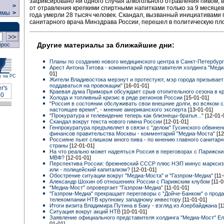
зафиксировано ни одного случая алкогольного отравления пивом, в
>
от отравления крепкими спиртными напитками только за 9 месяце
ммы
>
года умерли 28 тысяч человек. Скандал, вызванный инициативами 
санитарного врача Минздрава России, перешел в политическую пло
Другие материалы за ближайшие дни:
прос
Планы по созданию нового медицинского центра в Санкт-Петербур
Арест Антона Титова - комментарий представителя холдинга "Мед
01]
у на РС
Жители Владивостока мерзнут и протестуют, мэр города призывает
поддаваться на провокации"
[16-01-01]
Краевая дума Приморья обсуждает срыв отопительного сезона в к
Холода и топливный кризис в ряде регионов России
[15-01-01]
"Россия в состоянии обслуживать свои внешние долги, во всяком с
настоящее время", - мнение американского эксперта
[13-01-01]
"Прокуратура и телевидение теперь как близнецы-братья..."
[12-01-
Скандал вокруг текста нового гимна России
[12-01-01]
Генпрокуратура предъявляет в связи с "делом" Гусинского обвине
финансов правительства Москвы - комментарий "Медиа-Моста"
[12
Россияне пьют слишком много пива - по мнению главного санитарн
страны
[12-01-01]
На что реально может надеяться Россия в переговорах с Парижски
МВФ?
[12-01-01]
Перспектива России: брежневский СССР плюс НЭП минус марксиз
или - полицейский капитализм?
[12-01-01]
Обострение ситуации вокруг "Медиа-Моста" и "Газпром-Медиа"
[11
Александр Шохин об отношениях России с Парижским клубом
[11-0
"Медиа-Мост" опровергает "Газпром-Медиа"
[11-01-01]
"Газпром-Медиа" прекращает переговоры с "Дойче-Банком" о прода
телекомпании НТВ крупному западному инвестору
[11-01-01]
Итоги визита Владимира Путина в Баку - взгляд из Азербайджана
[1
Ситуация вокруг акций НТВ
[10-01-01]
Заявление официального представителя холдинга "Медиа-Мост" Е
01-01]