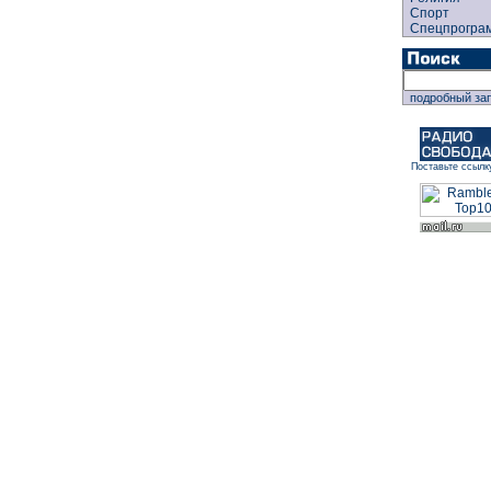
Спорт
Спецпрогра
подробный за
Поставьте ссылк