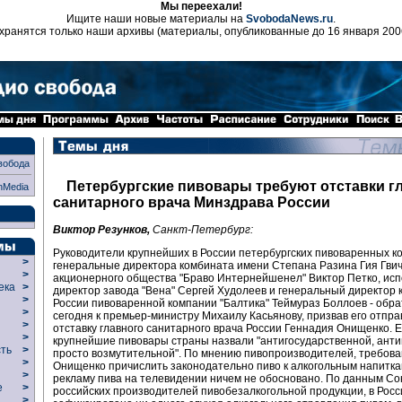
Мы переехали!
Ищите наши новые материалы на
SvobodaNews.ru
.
хранятся только наши архивы (материалы, опубликованные до 16 января 200
вобода
Петербургские пивовары требуют отставки г
nMedia
санитарного врача Минздрава России
Виктор Резунков,
Санкт-Петербург:
Руководители крупнейших в России петербургских пивоваренных к
>
генеральные директора комбината имени Степана Разина Гия Гвич
>
акционерного общества "Браво Интернейшенел" Виктор Петко, ис
века
>
директор завода "Вена" Сергей Худолеев и генеральный директор 
>
России пивоваренной компании "Балтика" Теймураз Боллоев - обр
р
>
сегодня к премьер-министру Михаилу Касьянову, призвав его отпра
>
отставку главного санитарного врача России Геннадия Онищенко. 
>
крупнейшие пивовары страны назвали "антигосударственной, ант
сть
>
просто возмутительной". По мнению пивопроизводителей, требов
>
Онищенко причислить законодательно пиво к алкогольным напитка
>
рекламу пива на телевидении ничем не обосновано. По данным С
ие
>
российских производителей пивобезалкогольной продукции, в Росс
>