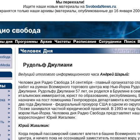
Мы переехали!
Ищите наши новые материалы на
SvobodaNews.ru
.
хранятся только наши архивы (материалы, опубликованные до 16 января 200
вобода
Рудольф Джулиани
nMedia
Ведущий итогового информационного часа
Андрей Шарый:
Человек дня Радио Свобода 14 сентября - главный организатор с
работ на руинах Всемирного торгового центра мэр Нью-Йорка Руд
Джулиани. Рудольфу Джулиани 57 лет, он родился в Бруклине в се
>
итальянских иммигрантов, юрист по образованию, республиканец. В
>
назначен на пост помощника Генпрокурора департамента юстици
века
>
два года Джулиани - федеральный прокурор США в одном из округо
>
Позже занимался частной юридической практикой. В 1993-м году б
р
>
мэром Нью-Йорка. Человека дня Радио Свобода представляет наш
>
корреспондент Юрий Жигалкин:
>
сть
>
Юрий Жигалкин:
>
>
Когда первый пассажирский самолет влетел в башню Всемирного т
ие
>
центра, и ничего пока не осознавший заместитель позвонил мэру, у
>