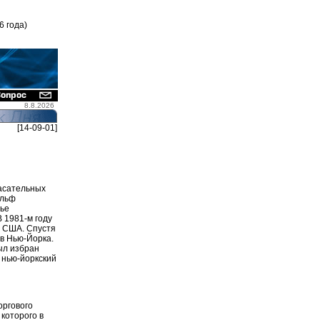
6 года)
8.8.2026
[14-09-01]
пасательных
ольф
мье
 1981-м году
и США. Спустя
в Нью-Йорка.
ыл избран
 нью-йоркский
оргового
 которого в