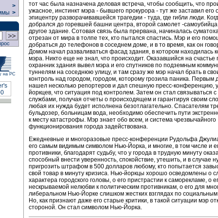
тот час была назначена деловая встреча, чтобы сообщить, что пр
>
ужасное, инстинкт мэра - бывшего прокурора - тут же заставил его 
ммы
>
эпицентру разворачивавшейся трагедии - туда, где гибли люди. Ког
добрался до горевшей башни центра, второй самолет -самоубийца
другое здание. Сотовая связь была прервана, начиналась суматоха
отрезан от мира в толпе тех, кто пытался спастись. Мэр и его пом
прос
добраться до телефонов в соседнем доме, и в то время, как он гов
Домом начал разваливаться фасад здания, в котором находилась 
мэра. Никто еще не знал, что происходит. Оказавшийся на счастье
охранник здания вывел мэра и его спутников по подземным комму
туннелям на соседнюю улицу, и там сразу же мэр начал брать в сво
у на РС
контроль над городом, городом, которому грозила паника. Первым 
нашел несколько репортеров и дал спешную пресс-конференцию, 
йоркцев, что ситуация под контролем. Затем он стал связываться с
службами, получая отчеты о происходящем и гарантируя своим сло
любая их нужда будет исполнена безотлагательно. Спасателям тр
бульдозер, больницам вода, необходимо обеспечить пути экстренн
к месту катастрофы. Мэр знает обо всем, и система чрезвычайного
функционирования города задействована.
Ежедневные и многоразовые пресс-конференции Рудольфа Джули
его самым видимым символом Нью-Йорка, и многие, в том числе и е
противники, благодарят судьбу, что у города в трудную минуту оказ
способный внести уверенность, спокойствие, утешить, и в случае 
пригрозить штрафом в 500 долларов любому, кто попытается завыс
свой товар в минуту кризиса. Нью-йоркцы хорошо осведомлены о 
характера городского головы, о его пристрастии к саморекламе, о е
нескрываемой нелюбви к политическим противникам, о его для мног
либеральном Нью-Йорке слишком жестких взглядах по социальным
Но, как признают даже его старые критики, в такой ситуации мэр о
стороной. Он стал символом Нью-Йорка.