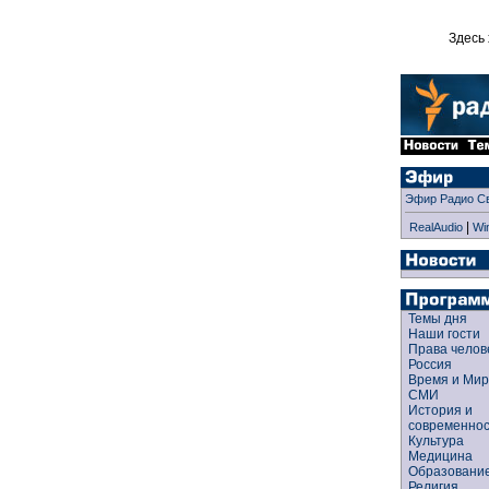
Здесь 
Эфир Радио С
|
RealAudio
Wi
Темы дня
Наши гости
Права чело
Россия
Время и Ми
СМИ
История и
современно
Культура
Медицина
Образован
Религия