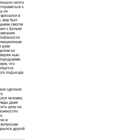
оизошло нечто
отправиться к
да он
 врезался в
, мэр был
ощники смогли
орил с Белым
компания
 поблизости
никационным
и руки
делом он
уверяя нью-
 городскими
вом, что
ебуется
ого подъезда
ани сделали
го
ался человек,
нужды даже
ить цену на
сложностях
го
их в
 вопросам.
ткрылся другой