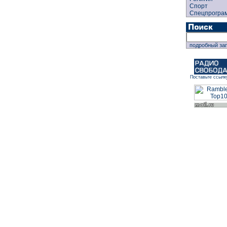
Спорт
Спецпрогра
подробный за
Поставьте ссылк