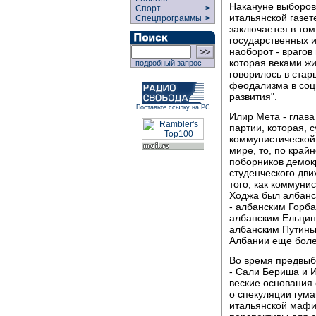
Накануне выборов
Спорт
>
итальянской газет
Спецпрограммы
>
заключается в том
государственных и
наоборот - врагов 
которая веками жи
подробный запрос
говорилось в стар
феодализма в соц
развития".
Поставьте ссылку на РС
Илир Мета - глава
партии, которая, 
коммунистической 
мире, то, по край
поборников демокр
студенческого дв
того, как коммуни
Ходжа был албанс
- албанским Горб
албанским Ельцин
албанским Путиным
Албании еще более
Во время предвыб
- Сали Бериша и И
веские основания 
о спекуляции гум
итальянской мафи