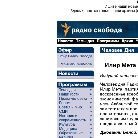
Ищите наши новы
Здесь хранятся только наши архивы (
Эфир Радио Свобода
|
Илир Мета
RealAudio
WinMedia
Ведущий итогово
Человек дня Ради
Илир Мета, парти
Темы дня
>
воскресенье всеоб
Наши гости
>
экономический фак
Права человека
>
Россия
>
член Албанской со
Время и Мир
>
заместителем пре
СМИ
>
правительства, ст
История и
>
занимавшим эту д
современность
>
представляет мой
Культура
>
Медицина
>
Джованни Бенси:
Образование
>
Религия
>