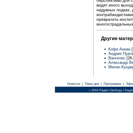
перспективы для с
видят иного выход
надувных лодках, 
контрабандистами
превратить инстит
многострадальных
Другие мате
Кофи Аннан
Андрео Пург
Вангелис
[28
Александр В
Милан Кунд
Новости
Темы дня
Программы
Эфи
|
|
|
c 2004 Радио Свобода / Ради