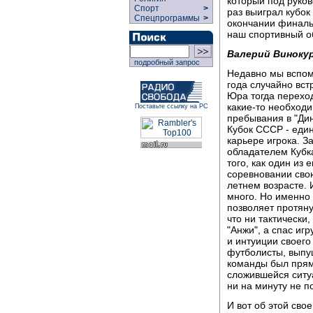
который под руков
Спорт
>
раз выиграл кубок
Спецпрограммы
>
окончании финальн
наш спортивный о
Валерий Виноку
подробный запрос
Недавно мы вспом
года случайно вст
Юра тогда переход
какие-то необходи
Поставьте ссылку на РС
пребывания в "Дин
Кубок СССР - еди
карьере игрока. З
обладателем Кубка
того, как один из 
соревновании сво
летнем возрасте. 
много. Но именно 
позволяет протяну
что ни тактически
"Анжи", а спас иг
и интуиции своего
футболисты, выпу
команды был прямо
сложившейся ситу
ни на минуту не п
И вот об этой сво