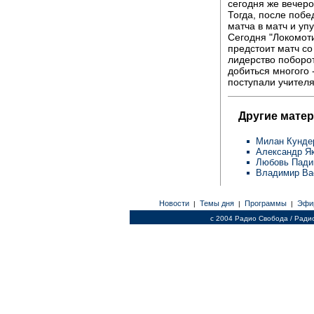
сегодня же вечеро
Тогда, после побед
матча в матч и уп
Сегодня "Локомоти
предстоит матч со
лидерство поборот
добиться многого 
поступали учителя
Другие мате
Милан Кунд
Александр Я
Любовь Пад
Владимир В
Новости
Темы дня
Программы
Эфи
|
|
|
c 2004 Радио Свобода / Ради