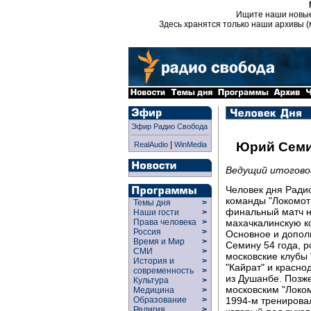
Ищите наши новы
Здесь хранятся только наши архивы (
Эфир Радио Свобода
|
Юрий Сем
RealAudio
WinMedia
Ведущий итогово
Человек дня Ради
команды "Локомот
Темы дня
>
финальный матч н
Наши гости
>
махачкалинскую ко
Права человека
>
Россия
>
Основное и допол
Время и Мир
>
Семину 54 года, р
СМИ
>
московские клубы 
История и
>
"Кайрат" и красно
современность
>
из Душанбе. Позже
Культура
>
московским "Локом
Медицина
>
1994-м тренировал
Образование
>
Религия
>