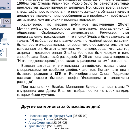
1996-м году Стеллы Римингтон. Можно было бы отнести эту тенд
>
пресловутой эксцентричности англичан. Но, скорее всего, старе
ммы
>
спецслужба просто поняла, что именно женщина обладает качест
делают ее идеально приспособленной для профессии, требующе
артистизма, чем интуиции и проницательности.
Характерно, что первое публичное выступление 20-ле
прос
Мэннингем-Буллер состоялось в пантомиме, поставленной Д
обществом Оксфордского университета. Режиссер, ст
представление, рассказывает, что у юной Элайзы был замечатель
талант. "Я выбрал ее на главную роль, по крайней мере, из сотни
у на РС
была просто очаровательна, не говоря уже о ее замечательном чув
вспоминает он. Но этот служитель муз не подозревал, что, уже то
актриса - достопочтенная Элайза (ее отец был лордом и вико
завербована британской разведкой. В 26 лет она стала кадровы
"Интеллидженс сервис", и ее таланты расцвели в этом "театре пла
Бывшая актриса и учительница английского языка стала
специалистом по вербовке двойных агентов. Кстати, это она 
бывшего резидента КГБ в Великобритании Олега Гордиевск
называет своего бывшего шефа "блестящим и талантлив
разведки".
При назначении Элайзы Мэннингем-Буллер на пост главы "
внутренних дел Дэвид Бланкет выбрал ее из четырех кандида
которых были мужчины.
Другие материалы за ближайшие дни:
Человек недели. Джордж Буш
[25-05-02]
Владимир Путин
[24-05-02]
Алла Смирнова
[23-05-02]
Крис Картер
[22-05-02]