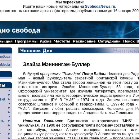
Мы переехали!
Ищите наши новые материалы на
SvobodaNews.ru
.
хранятся только наши архивы (материалы, опубликованные до 16 января 200
вобода
Элайза Мэннингэм-Буллер
nMedia
Ведущий программы "Темы дня"
Петр Вайль:
Человек дня Рад
мая - новый руководитель секретной британской службы 
Мэнингэм-Буллер. Она стала второй женщиной на этом посту за
столетнюю историю. Элайзе Мэннингэм-Буллер 53 года, о
>
Оксфордский университет, где изучала литературу, преподава
>
школе, возглавляла контртеррористическое подразделение в Ир
века
>
сотрудничала с ЦРУ. В "МИ5" с 1974-го года. Занималась рас
>
советских шпионов и борьбой с терроризмом. С 1997-го года 
р
>
"МИ5". Замужем. Любит решать кроссворды. Человека дня Р
>
представляет наш корреспондент в Лондоне Наталья Голицына:
>
Наталья Голицына:
Британская контрразведка "МИ5" -
сть
>
уникальная. Из 1900 ее сотрудников почти половину составляют 
>
ли где-нибудь, кроме Англии, женщина возглавляет или 
>
национальную разведывательную службу. В Англии же за минувше
ие
>
- это уже вторая женщина, ставшая во главе МИ5, - после ушедшей
>