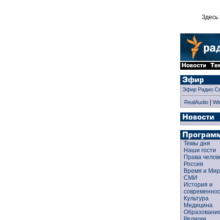
Здесь 
Эфир Радио С
|
RealAudio
Wi
Темы дня
Наши гости
Права чело
Россия
Время и Ми
СМИ
История и
современно
Культура
Медицина
Образован
Религия