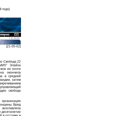
6 года)
7.8.2026
[21-05-02]
ио Свобода 22
"МИ5" Элайза
 всю ее почти
на окончила
ла в средней
ландии, затем
секречиванием
- управляющий
адио свобода
 организация
женщины. Вряд
возглавляла
е десятилетие
 в отставку в