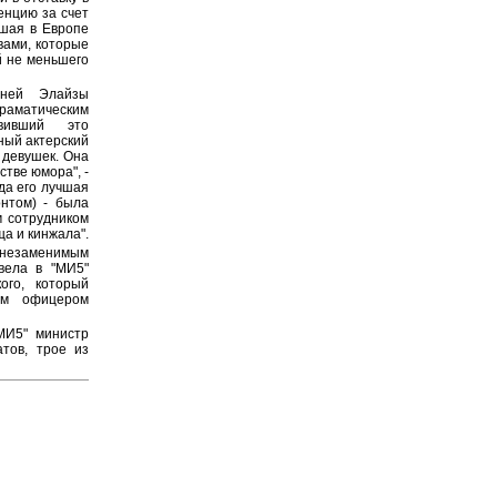
енцию за счет
йшая в Европе
вами, которые
й не меньшего
тней Элайзы
раматическим
авивший это
ный актерский
 девушек. Она
стве юмора", -
гда его лучшая
нтом) - была
м сотрудником
ща и кинжала".
 незаменимым
вела в "МИ5"
ого, который
ым офицером
МИ5" министр
тов, трое из