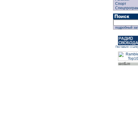
Спорт
Спецпрогра
подробный за
Поставьте ссылк