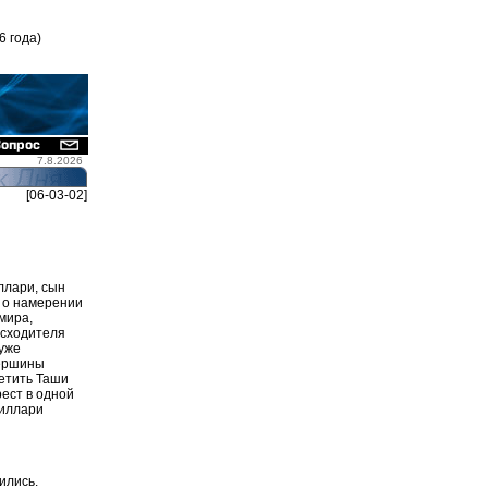
6 года)
7.8.2026
[06-03-02]
ллари, сын
 о намерении
мира,
осходителя
 уже
вершины
ретить Таши
рест в одной
Хиллари
ились.