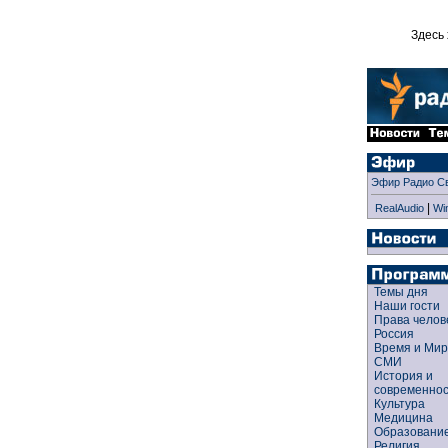
Здесь 
Эфир Радио С
|
RealAudio
Wi
Темы дня
Наши гости
Права чело
Россия
Время и Ми
СМИ
История и
современно
Культура
Медицина
Образован
Религия