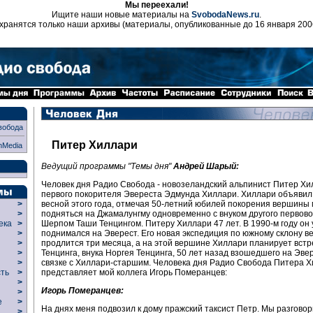
Мы переехали!
Ищите наши новые материалы на
SvobodaNews.ru
.
хранятся только наши архивы (материалы, опубликованные до 16 января 200
вобода
Питер Хиллари
nMedia
Ведущий программы "Темы дня"
Андрей Шарый:
Человек дня Радио Свобода - новозеландский альпинист Питер Хи
первого покорителя Эвереста Эдмунда Хиллари. Хиллари объявил
весной этого года, отмечая 50-летний юбилей покорения вершины 
>
подняться на Джамалунгму одновременно с внуком другого первов
>
Шерпом Таши Тенцингом. Питеру Хиллари 47 лет. В 1990-м году он
века
>
поднимался на Эверест. Его новая экспедиция по южному склону 
>
продлится три месяца, а на этой вершине Хиллари планирует вст
р
>
Тенцинга, внука Норгея Тенцинга, 50 лет назад взошедшего на Эве
>
связке с Хиллари-старшим. Человека дня Радио Свобода Питера 
>
представляет мой коллега Игорь Померанцев:
сть
>
>
Игорь Померанцев:
>
ие
>
На днях меня подвозил к дому пражский таксист Петр. Мы разговор
>