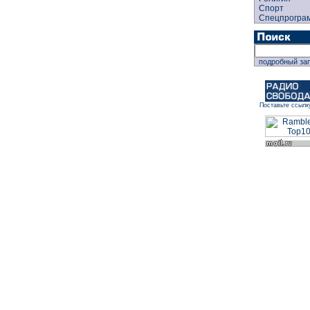
Спорт
Спецпрогра
подробный за
Поставьте ссылк