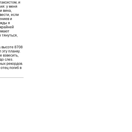
таксистом, и
ия: у меня
и вина,
вести, если
ениев и
ажды я
 крайней
нимают
 тянуться,
а высоте 8708
 эту планку.
е взвесить,
до слез.
ных рекордов.
 отец погиб в