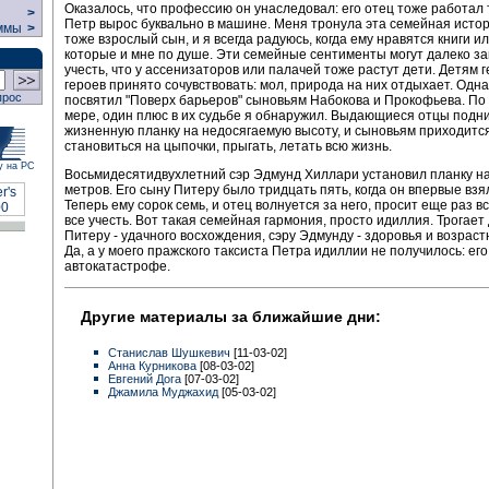
Оказалось, что профессию он унаследовал: его отец тоже работал 
>
Петр вырос буквально в машине. Меня тронула эта семейная истор
ммы
>
тоже взрослый сын, и я всегда радуюсь, когда ему нравятся книги ил
которые и мне по душе. Эти семейные сентименты могут далеко за
учесть, что у ассенизаторов или палачей тоже растут дети. Детям г
героев принято сочувствовать: мол, природа на них отдыхает. Одн
прос
посвятил "Поверх барьеров" сыновьям Набокова и Прокофьева. По
мере, один плюс в их судьбе я обнаружил. Выдающиеся отцы под
жизненную планку на недосягаемую высоту, и сыновьям приходится
становиться на цыпочки, прыгать, летать всю жизнь.
у на РС
Восьмидесятидвухлетний сэр Эдмунд Хиллари установил планку н
метров. Его сыну Питеру было тридцать пять, когда он впервые взял
Теперь ему сорок семь, и отец волнуется за него, просит еще раз вс
все учесть. Вот такая семейная гармония, просто идиллия. Трогает 
Питеру - удачного восхождения, сэру Эдмунду - здоровья и возраст
Да, а у моего пражского таксиста Петра идиллии не получилось: его
автокатастрофе.
Другие материалы за ближайшие дни:
Станислав Шушкевич
[11-03-02]
Анна Курникова
[08-03-02]
Евгений Дога
[07-03-02]
Джамила Муджахид
[05-03-02]