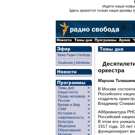
Ищите наши новы
Здесь хранятся только наши архивы (
Эфир Радио Свобода
|
Десятилет
RealAudio
WinMedia
оркестра
Марина Тимашев
Темы дня
>
В Москве состоял
Наши гости
>
Российского нацио
Права человека
>
создатель оркест
Россия
>
Владимир Спивако
Время и Мир
>
СМИ
>
Аббревиатура РНО
История и
>
Российский национ
современность
>
В этом его уникал
Культура
>
1917 года. 10 лет 
Медицина
>
Образование
>
функционирует вне
Религия
>