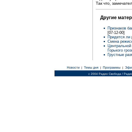
Так что, замечате
Другие мате
Признаков ба
[07-12-00]
Придется ли 
Смена режисс
Центральной
Горького гро
Грустные ра
Новости
Темы дня
Программы
Эфи
|
|
|
c 2004 Радио Свобода / Ради