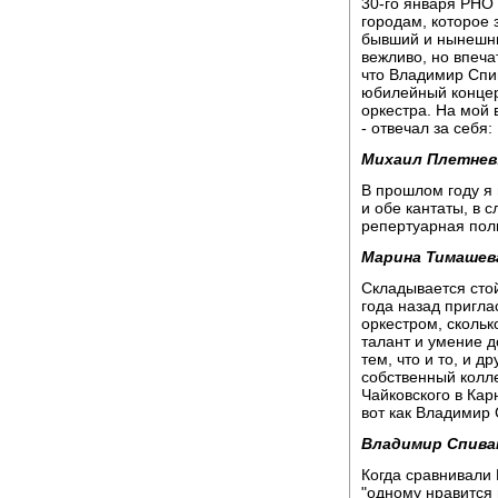
30-го января РНО 
городам, которое
бывший и нынешни
вежливо, но впеча
что Владимир Спив
юбилейный концер
оркестра. На мой 
- отвечал за себя:
Михаил Плетнев
В прошлом году я
и обе кантаты, в 
репертуарная пол
Марина Тимашев
Складывается сто
года назад пригла
оркестром, скольк
талант и умение д
тем, что и то, и 
собственный колле
Чайковского в Кар
вот как Владимир 
Владимир Спива
Когда сравнивали 
"одному нравится 