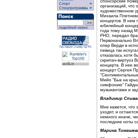
спонсорские поже
Спорт
>
организаций, что
Спецпрограммы
>
художественном ур
Михаила Плетнева
концертов. В нем
юбилейный концер
подробный запрос
года тому назад 
РНО, передал бра
Первоначально Вл
опер Верди в исп
Поставьте ссылку на РС
певица так испуга
отказалась хотя б
скрипач-виртуоз В
концерта. В нее в
концерт Сергея П
"Сентиментальные
Мийо "Бык на крыш
симфонию" Гайдна
музыкантами и за
Владимир Спива
Мне кажется, что 
уходят, и остаются
немного иначе, че
последние ноты с
Марина Тимашев