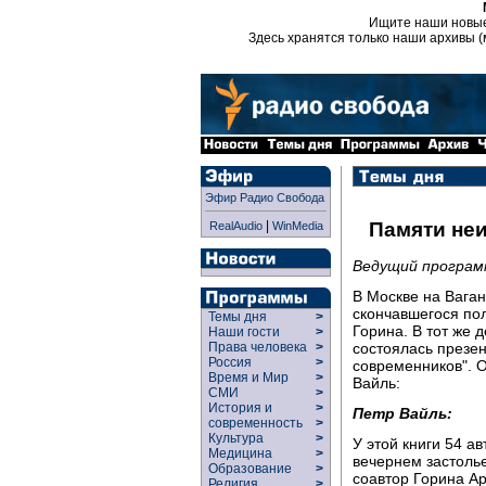
Ищите наши новы
Здесь хранятся только наши архивы (
Эфир Радио Свобода
|
Памяти не
RealAudio
WinMedia
Ведущий програм
В Москве на Вага
скончавшегося пол
Темы дня
>
Горина. В тот же 
Наши гости
>
состоялась презен
Права человека
>
Россия
>
современников". О
Время и Мир
>
Вайль:
СМИ
>
История и
>
Петр Вайль:
современность
>
Культура
>
У этой книги 54 а
Медицина
>
вечернем застолье
Образование
>
соавтор Горина А
Религия
>