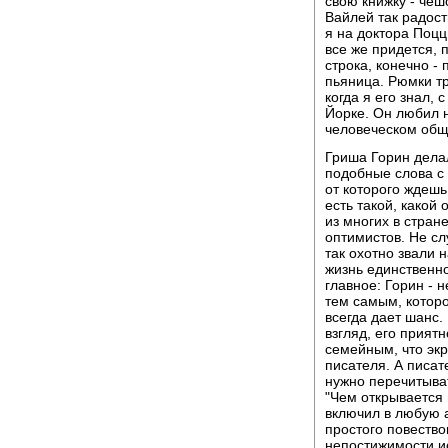
свою книжку - чеш
Вайлей так радост
я на доктора Поцц
все же придется, 
строка, конечно -
пьяница. Рюмки тр
когда я его знал, 
Йорке. Он любил н
человеческом общ
Гриша Горин делал
подобные слова с
от которого ждеш
есть такой, какой
из многих в стран
оптимистов. Не с
так охотно звали 
жизнь единственно
главное: Горин - 
тем самым, котор
всегда дает шанс.
взгляд, его прият
семейным, что экр
писателя. А писат
нужно перечитыват
"Чем открывается 
включил в любую а
простого повество
непостижимости ис