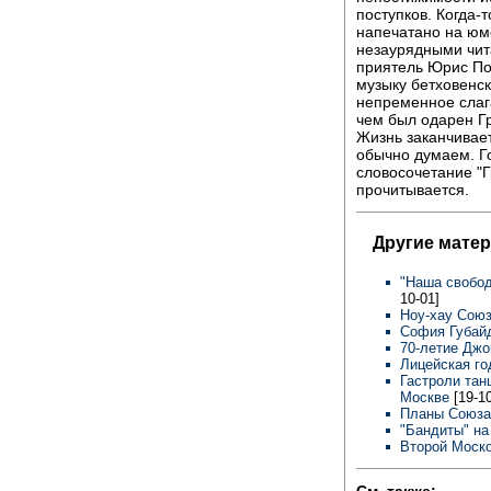
поступков. Когда-
напечатано на юм
незаурядными чита
приятель Юрис По
музыку бетховенск
непременное слаг
чем был одарен Гр
Жизнь заканчивает
обычно думаем. Г
словосочетание "Г
прочитывается.
Другие мате
"Наша свобод
10-01]
Ноу-хау Сою
София Губай
70-летие Дж
Лицейская го
Гастроли тан
Москве
[19-1
Планы Союза
"Бандиты" на
Второй Моск
См. также: