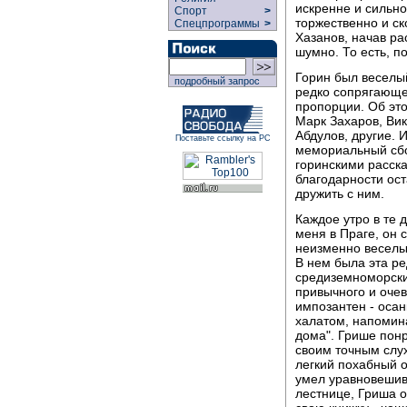
искренне и сильно
Спорт
>
торжественно и ск
Спецпрограммы
>
Хазанов, начав р
шумно. То есть, по
Горин был веселый
подробный запрос
редко сопрягающе
пропорции. Об это
Марк Захаров, Ви
Абдулов, другие. 
Поставьте ссылку на РС
мемориальный сбо
горинскими расска
благодарности ост
дружить с ним.
Каждое утро в те 
меня в Праге, он с
неизменно веселы
В нем была эта ре
средиземноморских
привычного и очев
импозантен - оса
халатом, напомина
дома". Грише понр
своим точным слу
легкий похабный о
умел уравновешива
лестнице, Гриша о