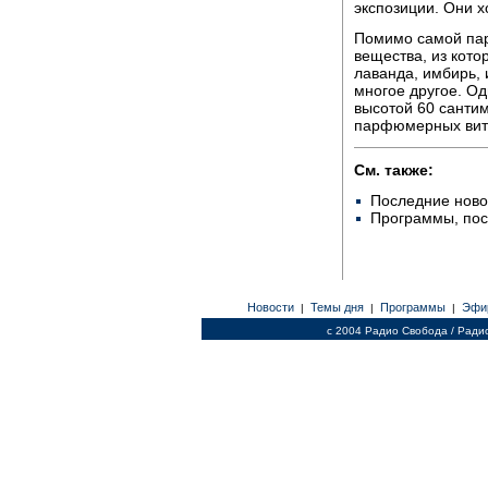
экспозиции. Они 
Помимо самой па
вещества, из кото
лаванда, имбирь, 
многое другое. Од
высотой 60 сантим
парфюмерных вит
См. также:
Последние ново
Программы, по
Новости
Темы дня
Программы
Эфи
|
|
|
c 2004 Радио Свобода / Ради