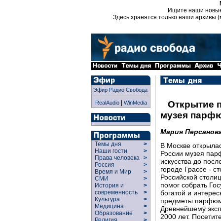
Ищите наши новы
Здесь хранятся только наши архивы (
Эфир Радио Свобода
|
Открытие п
RealAudio
WinMedia
музея парф
Мария Персанов
Темы дня
>
В Москве открылас
Наши гости
>
России музея пар
Права человека
>
искусства до посл
Россия
>
городе Грассе - с
Время и Мир
>
Российской столиц
СМИ
>
помог собрать Го
История и
>
богатой и интерес
современность
>
Культура
>
предметы парфюме
Медицина
>
Древнейшему эксп
Образование
>
2000 лет. Посетит
Религия
>