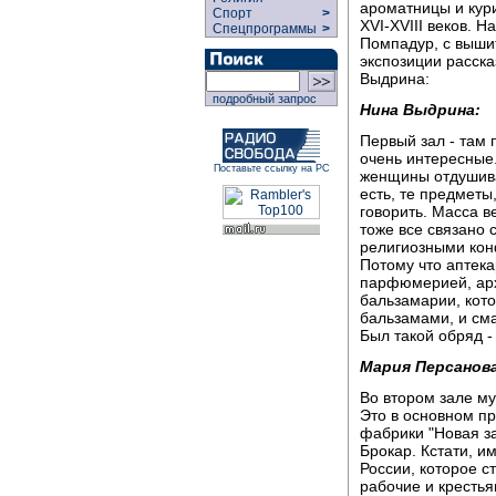
ароматницы и кур
Спорт
>
XVI-XVIII веков.
Спецпрограммы
>
Помпадур, с выши
экспозиции расск
Выдрина:
подробный запрос
Нина Выдрина:
Первый зал - там 
очень интересные
Поставьте ссылку на РС
женщины отдушивал
есть, те предмет
говорить. Масса в
тоже все связано
религиозными кон
Потому что аптека
парфюмерией, арх
бальзамарии, кот
бальзамами, и см
Был такой обряд -
Мария Персанова
Во втором зале м
Это в основном п
фабрики "Новая з
Брокар. Кстати, и
России, которое с
рабочие и кресть