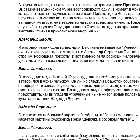
А вкусы владельца вполне соответствовали нравам эпохи Просвещ
Выставка в Пушкинском музее воспроизводит одну из комнат в Арх
которая отражает научные опыты эпохи. Однако, идеи Вольтера п
в русских вельможах не только ясность мысли близкую к цинизму и 
западной культуре, но и гедонизм на грани вседозволенности. Гов
научный сотрудник Государственного Эрмитажа, один из организа
выставки "Ученая прихоть" Александр Бабин:
Александр Бабин:
И амурная тема - одна из ведущих. Выставка называется "Ученая п
очень важно, что в первом варианте Александр Сергеевич Пушкин 
строчку "Роскошная прихоть", и вот именно тема роскоши, человече
удовольствий, наслаждения - она тоже проходит красной нитью...
Елена Фанайлова:
В последние годы Николай Юсупов удалил от себя жену и сына и л
затворился в Архангельском. Он лично следил за работой собствен
фарфорового завода и утверждал эскизы для росписей, которыми 
сюжеты известных картин. Благодаря этому фарфору сегодня ста
представить, как выглядели утраченные ныне живописные полотна
куратор выставки Надежда Бережная:
Надежда Бережная:
Это касается небольшой картины Рембрандта "Голова молодого че
касается картины художника Греза "Девочка в розовом платье"...
Елена Фанайлова:
Главным выставочным событием, безусловно, является экспозиция 
картин Рембрандта из собрания Юсупова. Это "Портрет мужчины в