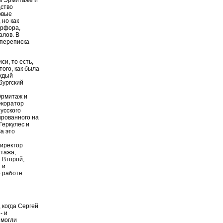
дство
рвые
 но как
арфора,
алов. В
 переписка
и, то есть,
того, как была
уждый
бургский
Эрмитаж и
екоратор
усского
ированного на
"Геркулес и
а это
Директор
итажа,
 Второй,
 и
о работе
 когда Сергей
- и
 могли