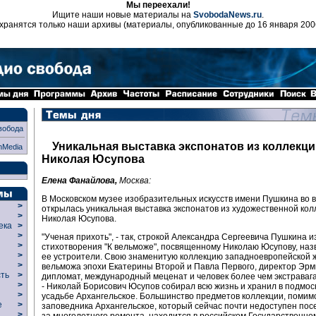
Мы переехали!
Ищите наши новые материалы на
SvobodaNews.ru
.
хранятся только наши архивы (материалы, опубликованные до 16 января 200
вобода
Уникальная выставка экспонатов из коллекци
nMedia
Николая Юсупова
Елена Фанайлова,
Москва:
В Московском музее изобразительных искусств имени Пушкина во 
>
открылась уникальная выставка экспонатов из художественной кол
>
Николая Юсупова.
века
>
>
"Ученая прихоть", - так, строкой Александра Сергеевича Пушкина и
р
>
стихотворения "К вельможе", посвященному Николаю Юсупову, наз
>
ее устроители. Свою знаменитую коллекцию западноевропейской 
>
вельможа эпохи Екатерины Второй и Павла Первого, директор Эрм
сть
>
дипломат, международный меценат и человек более чем экстраваг
>
- Николай Борисович Юсупов собирал всю жизнь и хранил в подмос
>
усадьбе Архангельское. Большинство предметов коллекции, помим
ие
>
заповедника Архангельское, который сейчас почти недоступен пос
>
за многолетнего ремонта, находится в российском Государственн