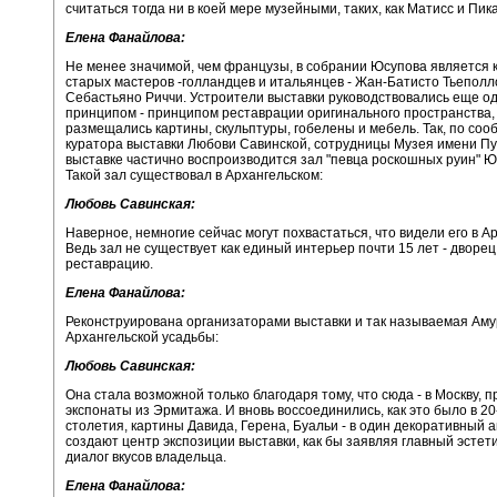
считаться тогда ни в коей мере музейными, таких, как Матисс и Пик
Елена Фанайлова:
Не менее значимой, чем французы, в собрании Юсупова является 
старых мастеров -голландцев и итальянцев - Жан-Батисто Тьеполл
Себастьяно Риччи. Устроители выставки руководствовались еще о
принципом - принципом реставрации оригинального пространства,
размещались картины, скульптуры, гобелены и мебель. Так, по со
куратора выставки Любови Савинской, сотрудницы Музея имени Пу
выставке частично воспроизводится зал "певца роскошных руин" 
Такой зал существовал в Архангельском:
Любовь Савинская:
Наверное, немногие сейчас могут похвастаться, что видели его в А
Ведь зал не существует как единый интерьер почти 15 лет - дворец
реставрацию.
Елена Фанайлова:
Реконструирована организаторами выставки и так называемая Аму
Архангельской усадьбы:
Любовь Савинская:
Она стала возможной только благодаря тому, что сюда - в Москву, 
экспонаты из Эрмитажа. И вновь воссоединились, как это было в 20
столетия, картины Давида, Герена, Буальи - в один декоративный 
создают центр экспозиции выставки, как бы заявляя главный эстет
диалог вкусов владельца.
Елена Фанайлова: