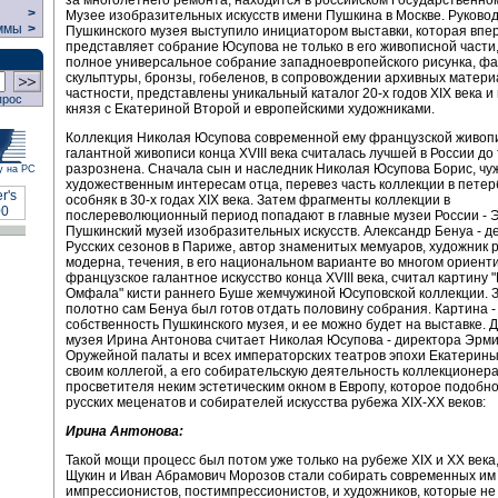
>
Музее изобразительных искусств имени Пушкина в Москве. Руково
ммы
>
Пушкинского музея выступило инициатором выставки, которая впе
представляет собрание Юсупова не только в его живописной части,
полное универсальное собрание западноевропейского рисунка, ф
скульптуры, бронзы, гобеленов, в сопровождении архивных матери
частности, представлены уникальный каталог 20-х годов XIX века и
прос
князя с Екатериной Второй и европейскими художниками.
Коллекция Николая Юсупова современной ему французской живопис
галантной живописи конца XVIII века считалась лучшей в России до 
разрознена. Сначала сын и наследник Николая Юсупова Борис, ч
у на РС
художественным интересам отца, перевез часть коллекции в петер
особняк в 30-х годах XIX века. Затем фрагменты коллекции в
послереволюционный период попадают в главные музеи России - 
Пушкинский музей изобразительных искусств. Александр Бенуа - д
Русских сезонов в Париже, автор знаменитых мемуаров, художник р
модерна, течения, в его национальном варианте во многом ориент
французское галантное искусство конца XVIII века, считал картину 
Омфала" кисти раннего Буше жемчужиной Юсуповской коллекции. З
полотно сам Бенуа был готов отдать половину собрания. Картина -
собственность Пушкинского музея, и ее можно будет на выставке. 
музея Ирина Антонова считает Николая Юсупова - директора Эрм
Оружейной палаты и всех императорских театров эпохи Екатерины
своим коллегой, а его собирательскую деятельность коллекционера
просветителя неким эстетическим окном в Европу, которое подобн
русских меценатов и собирателей искусства рубежа XIX-XX веков:
Ирина Антонова:
Такой мощи процесс был потом уже только на рубеже XIX и XX века,
Щукин и Иван Абрамович Морозов стали собирать современных им 
импрессионистов, постимпрессионистов, и художников, которые не