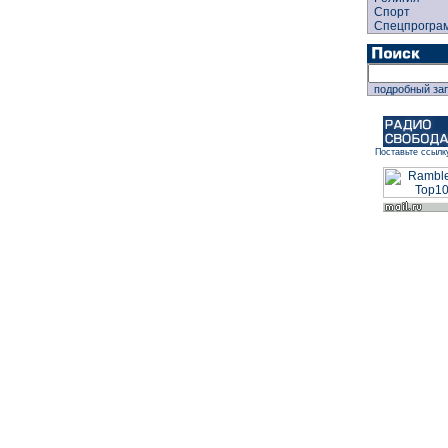
Спорт
Спецпрогра
подробный за
Поставьте ссылк