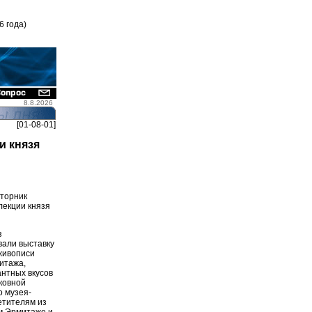
6 года)
8.8.2026
[01-08-01]
и князя
вторник
лекции князя
з
вали выставку
живописи
итажа,
антных вкусов
ковной
о музея-
етителям из
ом Эрмитаже и