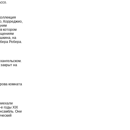
ассо.
коллекция
о, Корреджио,
дним
 в котором
общениям
шкина, на
Юбера Робера.
рхангельском.
 закрыт на
рова комната
приехали
-е годы XIX
ансамбль. Они
ический