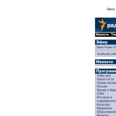
Здесь 
Эфир Радио С
|
RealAudio
Wi
Темы дня
Наши гости
Права чело
Россия
Время и Ми
СМИ
История и
современно
Культура
Медицина
Образован
Религия