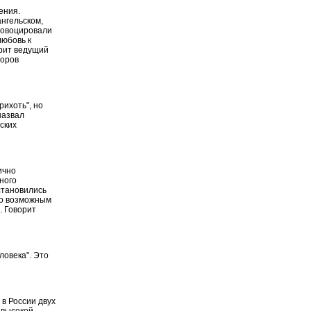
ения.
ангельском,
ровоцировали
любовь к
орит ведущий
торов
рихоть", но
назвал
ских
ично
ного
становились
ло возможным
. Говорит
ловека". Это
в России двух
 высокой