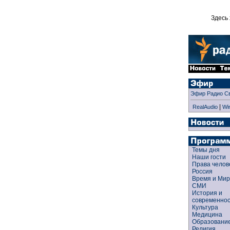
Здесь 
Эфир Радио С
|
RealAudio
Wi
Темы дня
Наши гости
Права чело
Россия
Время и Ми
СМИ
История и
современно
Культура
Медицина
Образован
Религия