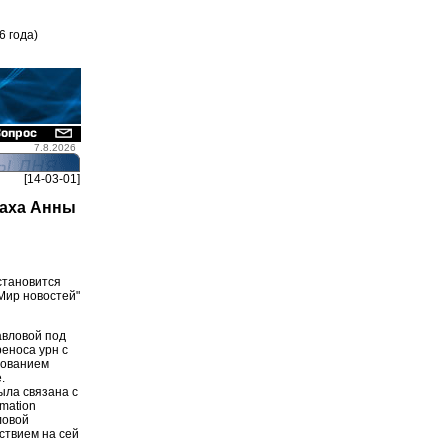
6 года)
7.8.2026
[14-03-01]
раха Анны
становится
Мир новостей"
авловой под
еноса урн с
нованием
.
ыла связана с
emation
ловой
ствием на сей