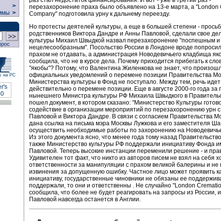
>
перезахоронение праха было объявлено на 13-е марта, а "London 
ммы
>
Company" подготовила урну к дальнему переезду.
Но протесты деятелей культуры, а еще в большей степени - прось
родственников Виктора Дандре и Анны Павловой, сделали свое де
культуры Михаил Швыдкой назвал перезахоронение "поспешным и
прос
нецелесообразным". Посольство России в Лондоне вроде попросил
прахом не отдавать, а администрация Новодевичьего кладбища як
сообщила, что не в курсе дела. Почему приходится прибегать к сло
"якобы"? Потому, что Валентина Жиленкова не знает, что произошл
официальных уведомлений о перемене позиции Правительства Мо
у на РС
Министерства культуры в Фонд не поступало. Между тем, речь идет
действительно о перемене позиции. Еще в августе 2000-го года за
нынешнего Министра культуры РФ Михаила Швыдкого в Правитель
пошел документ, в котором сказано: "Министерство Культуры готов
содействие в организации мероприятий по перезахоронению урн 
Павловой и Виктора Дандре. В связи с согласием Правительства Мо
дана ссылка на письма мэра Москвы Лужкова и его заместителя Ша
осуществить необходимые работы по захоронению на Новодевичь
Из этого документа ясно, что менее года тому назад Правительство
также Министерство культуры РФ поддержали инициативу Фонда 
Павловой. Теперь высокие инстанции переменили решение - и пра
Удивителен тот факт, что никто из авторов писем не взял на себя х
ответственности за манипуляции с прахом великой балерины и не
извинения за допущенную ошибку. Частное лицо может проявить к
инициативу, государственные чиновники не обязаны ее поддержива
поддержали, то они и ответственны . Не случайно "London Cremat
сообщила, что более не будет реагировать на запросы из России, 
Павловой навсегда останется в Англии.