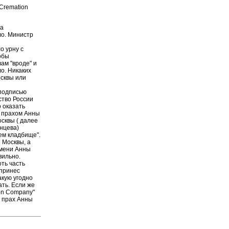
Cremation
ба
ло. Министр
о урну с
обы
вам "вроде" и
о. Никаких
сквы или
 подписью
ство России
о оказать
с прахом Анны
сквы ( далее
нцева)
ем кладбище".
 Москвы, а
имени Анны
вильно.
оть часть
 принес
акую угодно
ть. Если же
ion Company"
и прах Анны