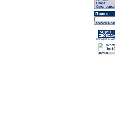
Спорт
Спецпрогра
подробный за
Поставьте ссылк