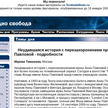
Мы переехали!
Ищите наши новые материалы на
SvobodaNews.ru
.
хранятся только наши архивы (материалы, опубликованные до 16 января 200
вобода
Неудавшаяся история с перезахоронением п
nMedia
Павловой - подробности
Марина Тимашева,
Москва:
Неудавшаяся история с перезахоронением праха Анны Павловой 
>
все более похожа на телевизионный сериал. Сегодня в агентстве "
>
глава Фонда имени Анны Павловой представила очередную серию.
века
>
>
Напомню: в 1993-м году Театр классического балета имени Анны П
р
>
руководством Валентины Жиленковой, выступил с инициативой пер
>
прахом Анны Павловой и Виктора Дандре из Лондона в Москву. Ос
>
послужила строка завещания мужа Анны Павловой Виктора Дандре
сть
>
Петербургская интеллигенция запротестовала ( жизнь балерины б
>
Петербургом, а не с Москвой), и процесс переговоров с "London Cr
>
Company" остановился. Однако, осенью уже Фонд имени Анны Пав
ие
>
объявил дату перезахоронения - 14 сентября 2000-го года. Препят
>
раз стал недостаток финансирования. И вот - уже в третий раз -