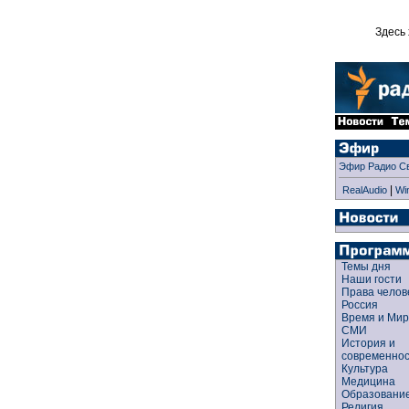
Здесь 
Эфир Радио С
|
RealAudio
Wi
Темы дня
Наши гости
Права чело
Россия
Время и Ми
СМИ
История и
современно
Культура
Медицина
Образован
Религия