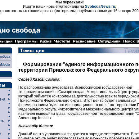
Мы переехали!
Ищите наши новые материалы на
SvobodaNews.ru
.
хранятся только наши архивы (материалы, опубликованные до 16 января 200
вобода
Формирование "единого информационного п
nMedia
территории Приволжского Федерального округ
Сергей Хазов,
Самара:
По распоряжению руководства Всероссийской государственной
>
телерадиокомпании в Самаре создан Межрегиональный центр упр
>
который займется контролем за деятельностью всех телерадиоко
века
>
Приволжского Федерального округа. Этот центр будет заниматься
>
формированием "единого информационного поля" на территории 
р
>
Федерального округа. Руководителем Межрегионального центра у
>
назначен нынешний глава Государственной телерадиокомпании "
>
Александр Князев:
сть
>
>
Александр Князев:
>
Данный центр управления создается в порядке эксперимента. В те
ие
>
примере округа будет исследоваться возможность преобразования
>