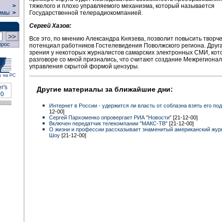
тяжелого и плохо управляемого механизма, который называется
>
Государственной телерадиокомпанией.
ммы
>
Сергей Хазов:
Все это, по мнению Александра Князева, позволит повысить творч
прос
потенциал работников Гостелевидения Поволжского региона. Друга
зрения у некоторых журналистов самарских электронных СМИ, кот
разговоре со мной признались, что считают создание Межрегионал
управления скрытой формой цензуры.
у на РС
Другие материалы за ближайшие дни:
Интернет в России - удержится ли власть от соблазна взять его по
12-00]
Сергей Пархоменко опровергает РИА "Новости"
[21-12-00]
Включен передатчик телекомпании "МАКС-ТВ"
[21-12-00]
О жизни и профессии рассказывает знаменитый американский жур
Шоу
[21-12-00]