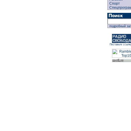
Спорт
Спецпрогра
подробный за
Поставьте ссылк