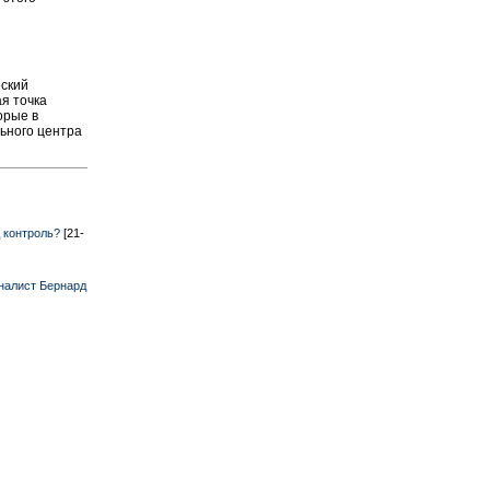
еский
я точка
орые в
ьного центра
д контроль?
[21-
налист Бернард