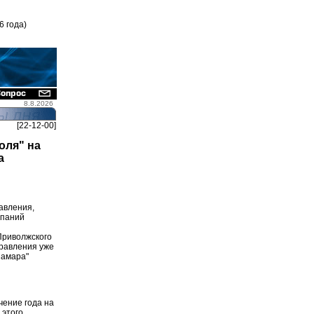
6 года)
8.8.2026
[22-12-00]
оля" на
а
авления,
мпаний
Приволжского
правления уже
Самара"
чение года на
 этого