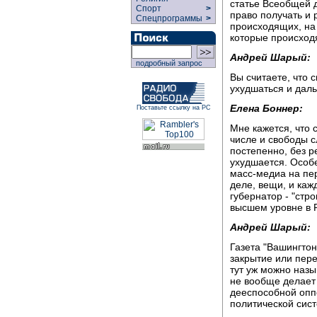
статье Всеобщей д
Спорт
>
право получать и
Спецпрограммы
>
происходящих, на
которые происходя
Андрей Шарый:
подробный запрос
Вы считаете, что 
ухудшаться и дал
Елена Боннер:
Поставьте ссылку на РС
Мне кажется, что 
числе и свободы с
постепенно, без р
ухудшается. Особ
масс-медиа на пе
деле, вещи, и каж
губернатор - "стр
высшем уровне в 
Андрей Шарый:
Газета "Вашингтон
закрытие или пер
тут уж можно назыв
не вообще делает
дееспособной оп
политической сист