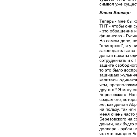
символ уже сущест
Елена Боннер:
Теперь - мне бы х
ТНТ - чтобы они с
- это обращение и
финансово - Гусин
На самом деле, ве
"олигархов", и у н
законодательство 
деньги нажиты оди
сотрудничать и с Г
защите свободног
то это было воспри
защищаю жульничес
капиталы одинаков
чем, предположим
другого? Я могу с
Березовского. На
создал его, котор
же, как деньги Аб
на пользу, так или
меня очень часто 
Березовского на с
деньги, как будто 
доллара - рубля н
что это выгодно Б