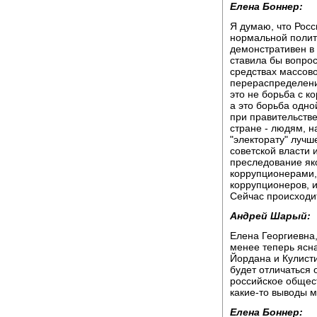
Елена Боннер:
Я думаю, что Рос
нормальной полити
демонстративен в 
ставила бы вопро
средствах массов
перераспределени
это не борьба с к
а это борьба одно
при правительстве
стране - людям, н
"электорату" лучш
советской власти 
преследование як
коррупционерами, 
коррупционеров, и
Сейчас происходит
Андрей Шарый:
Елена Георгиевна,
менее теперь ясна
Йордана и Кулисти
будет отличаться 
российское общест
какие-то выводы м
Елена Боннер: