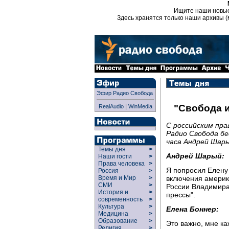
Ищите наши новы
Здесь хранятся только наши архивы (
Эфир Радио Свобода
|
"Свобода и
RealAudio
WinMedia
С российским пр
Радио Свобода б
часа Андрей Шары
Темы дня
>
Андрей Шарый:
Наши гости
>
Права человека
>
Я попросил Елену
Россия
>
включения америк
Время и Мир
>
СМИ
>
России Владимира 
История и
>
прессы".
современность
>
Культура
>
Елена Боннер:
Медицина
>
Образование
>
Это важно, мне ка
Религия
>