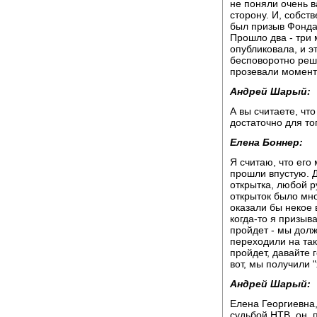
не поняли очень 
сторону. И, собств
был призыв Фонда 
Прошло два - три 
опубликовала, и э
бесповоротно реш
прозевали момент
Андрей Шарый:
А вы считаете, чт
достаточно для то
Елена Боннер:
Я считаю, что его
прошли впустую. Д
открытка, любой р
открыток было мно
оказали бы некое 
когда-то я призыв
пройдет - мы долж
переходили на так
пройдет, давайте г
вот, мы получили "
Андрей Шарый:
Елена Георгиевна, 
судьбой НТВ, он, 