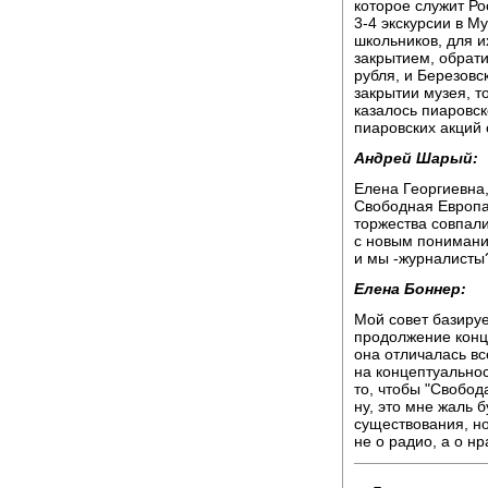
которое служит Ро
3-4 экскурсии в М
школьников, для и
закрытием, обрати
рубля, и Березовск
закрытии музея, то
казалось пиаровск
пиаровских акций 
Андрей Шарый:
Елена Георгиевна,
Свободная Европа 
торжества совпали
с новым понимание
и мы -журналисты?
Елена Боннер:
Мой совет базируе
продолжение конц
она отличалась вс
на концептуальност
то, чтобы "Свобод
ну, это мне жаль 
существования, но
не о радио, а о н