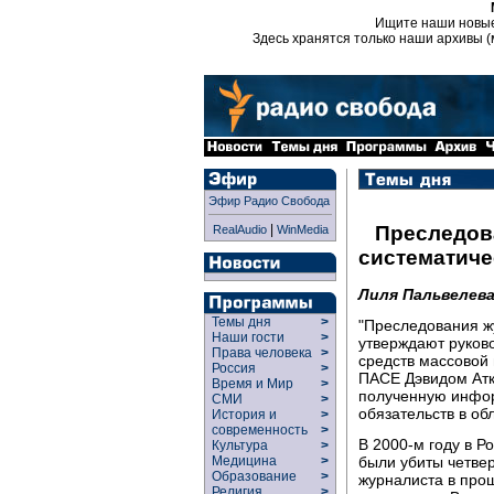
Ищите наши новы
Здесь хранятся только наши архивы (
Эфир Радио Свобода
|
Преследов
RealAudio
WinMedia
систематич
Лиля Пальвелев
Темы дня
>
"Преследования жу
Наши гости
>
утверждают руков
Права человека
>
средств массовой
Россия
>
ПАСЕ Дэвидом Атки
Время и Мир
>
полученную инфор
СМИ
>
обязательств в об
История и
>
современность
>
В 2000-м году в 
Культура
>
были убиты четвер
Медицина
>
Образование
>
журналиста в про
Религия
>