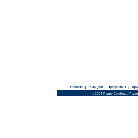
Новости
Темы дня
Программы
Эфи
|
|
|
c 2004 Радио Свобода / Ради