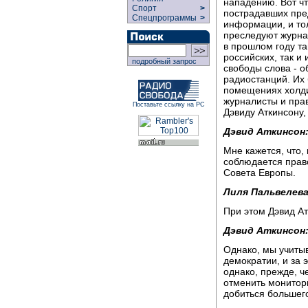
нападению. Вот ч
Спорт
>
пострадавших пре
Спецпрограммы
>
информации, и тол
преследуют журна
в прошлом году та
российских, так и
подробный запрос
свободы слова - о
радиостанций. Их 
помещениях холди
журналисты и пра
Поставьте ссылку на РС
Дэвиду Аткинсону,
Дэвид Аткинсон
Мне кажется, что,
соблюдается право
Совета Европы.
Лиля Пальвелева
При этом Дэвид Ат
Дэвид Аткинсон
Однако, мы учитыв
демократии, и за 
однако, прежде, 
отменить монитори
добиться большего