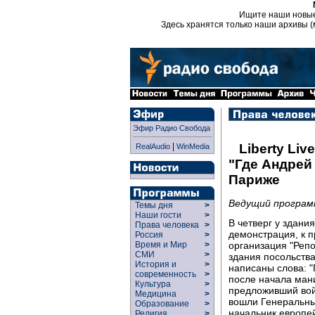
Ищите наши новы
Здесь хранятся только наши архивы (
Эфир Радио Свобода
|
Liberty Live
RealAudio
WinMedia
"Где Андрей
Париже
Ведущий программ
Темы дня
>
Наши гости
>
В четверг у здани
Права человека
>
демонстрация, к 
Россия
>
организация "Репо
Время и Мир
>
СМИ
>
здания посольства
История и
>
написаны слова: "
современность
>
после начала ман
Культура
>
предложивший войт
Медицина
>
вошли Генеральны
Образование
>
начальник европей
Религия
>