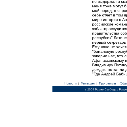
не выдержал и ска
меня тоже могут 
мой черед, я спро
себе отчет в том 
мире история с Ан
российские команд
заблагорассудитс
правительства соб
республик" Латинс
первый секретарь
Ему явно не хоче
"банановую респу
заверил нас, что 
Афанасьевскому п
Владимиру Путину.
дождик, но капли
"Где Андрей Баби
Новости
Темы дня
Программы
Эфи
|
|
|
c 2004 Радио Свобода / Ради