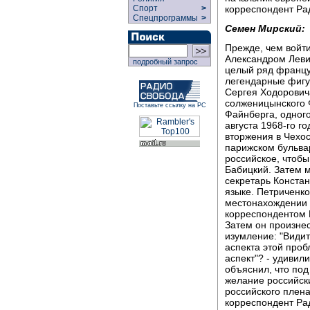
корреспондент Ра
Спорт
>
Спецпрограммы
>
Семен Мирский:
Прежде, чем войт
Александром Леви 
подробный запрос
целый ряд француз
легендарные фигу
Сергея Ходоровича
солженицынского 
Поставьте ссылку на РС
Файнберга, одного
августа 1968-го г
вторжения в Чехос
парижском бульва
российское, чтобы
Бабицкий. Затем м
секретарь Констан
языке. Петриченко
местонахождении 
корреспондентом 
Затем он произнес
изумление: "Види
аспекта этой проб
аспект"? - удивил
объяснил, что по
желание российск
российского плена
корреспондент Ра