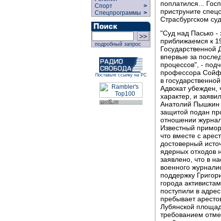
поплатился... Гос
Спорт
>
приструните спец
Спецпрограммы
>
Страсбургском суд
"Суд над Пасько -
приближаемся к 19
подробный запрос
Государственной 
впервые за после
процессов", - под
профессора Сойфе
Поставьте ссылку на РС
в государственной
Адвокат убежден, 
характер, и заяви
Анатолий Пышкин 
защитой подан про
отношении журнали
Известный примор
что вместе с арес
достоверный исто
ядерных отходов 
заявлено, что в н
военного журналис
поддержку Григори
города активистам
поступили в адрес
пребывает арестов
Лубянской площад
требованием отме