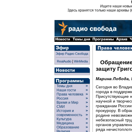
Ищите наши новы
Здесь хранятся только наши архивы (
Эфир Радио Свобода
|
Обращение
RealAudio
WinMedia
защиту Григ
Марина Лобода,
Темы дня
>
Сегодня во Влади
Наши гости
>
города в поддержк
Права человека
>
Присутствующие н
Россия
>
научной и творче
Время и Мир
>
гражданам России,
СМИ
>
прокурору. В обра
История и
>
родине невозможн
современность
>
Культура
>
небезопасный тру
Медицина
>
органов управлен
Образование
>
ряда нечистоплотн
Религия
>