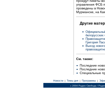
пройдут пикеты во
управления ФСБ п
проведены в Ново
Мурманске, на Кам
Другие мате
Официальный
белорусских
Правозащитни
Григория Па
Выход нового
правозащитно
См. также:
Последние ново
Последние ново
Специальные п
Новости
Темы дня
Программы
Эфи
|
|
|
c 2004 Радио Свобода / Ради