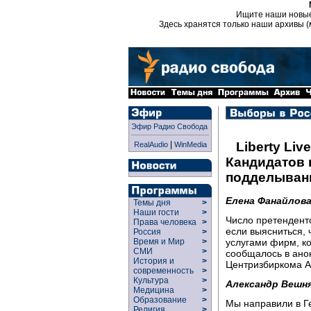
Ищите наши новы
Здесь хранятся только наши архивы (
Эфир Радио Свобода
|
Liberty Live
RealAudio
WinMedia
Кандидатов 
подделывани
Елена Фанайлова
Темы дня
>
Наши гости
>
Число претенденто
Права человека
>
если выясниться, 
Россия
>
услугами фирм, к
Время и Мир
>
СМИ
>
сообщалось в ано
История и
>
Центризбиркома А
современность
>
Культура
>
Александр Вешня
Медицина
>
Образование
>
Мы направили в Г
Религия
>