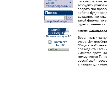
рассмотреть ее, е
Спорт
>
возбудить уголов
Спецпрограммы
>
оперативно провес
работы будет пред
доказано, что как
такой фирмы, то в
подробный запрос
будет отменено ил
Елена Фанайлова
Поставьте ссылку на РС
Вероятными канди
вчера Центризбир
"Рэдиссон-Славян
президента Евгени
имеются претензии
коммунистов Генн
российской пресс
агитации до нача