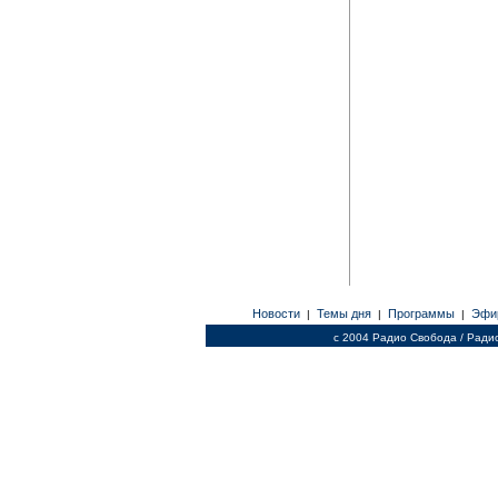
Новости
Темы дня
Программы
Эфи
|
|
|
c 2004 Радио Свобода / Ради