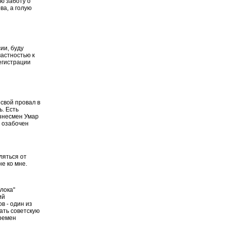
ю заботу о
а, а голую
ии, буду
частностью к
регистрации
свой провал в
. Есть
изнесмен Умар
а озабочен
ляться от
е ко мне.
лока"
ий
в - один из
ать советскую
времен