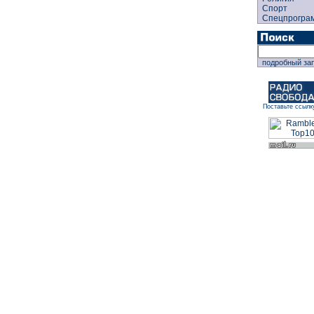
Спорт
Спецпрогра
подробный за
Поставьте ссылк