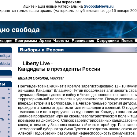
Мы переехали!
Ищите наши новые материалы на
SvobodaNews.ru
.
хранятся только наши архивы (материалы, опубликованные до 16 января 200
вобода
Liberty Live -
nMedia
Кандидаты в президенты России
Михаил Соколов,
Москва:
Претендентов на кабинет в Кремле зарегистрировано 11 - 10 мужчи
>
женщина. Кандидат Владимир Путин продолжает агитировать стра
>
трудами, обещает довести войну в Чечне до полного восстановлен
века
>
территориальной целостности и управляемости. Позади совещание
>
впереди встреча в Волгограде. На Ангаре премьер посетил детдом, 
р
>
президента навестит два госпиталя инвалидов и военный. О труда
>
телеканалы и полк прирученных журналистов. Кандидат компарти
>
Зюганов продолжает игру на своем левопатриотическом поле и тщ
сть
>
премьера на дискуссию. Список зарегистрированных кандидатов - 
>
слева, отнимает у Зюганова шансы выйти во второй тур. Расстанов
>
- кемеровский губернатор Аман Тулеев и создатель нового союза л
ие
>
Алексей Подберезкин разоблачат недееспособность коммунистов.
>