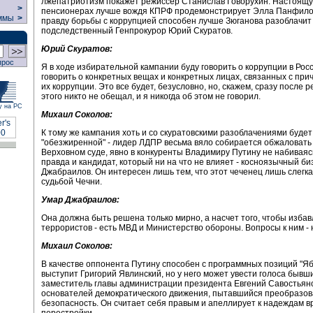
лжепатриотизм покажет режиссер Станислав Говорухин. Настоящу
>
пенсионерах лучше вождя КПРФ продемонстрирует Элла Панфилов
ммы
>
правду борьбы с коррупцией способен лучше Зюганова разоблачит
подследственный Генпрокурор Юрий Скуратов.
Юрий Скуратов:
прос
Я в ходе избирательной кампании буду говорить о коррупции в Росс
говорить о конкретных вещах и конкретных лицах, связанных с при
их коррупции. Это все будет, безусловно, но, скажем, сразу после 
этого никто не обещал, и я никогда об этом не говорил.
у на РС
Михаил Соколов:
К тому же кампания хоть и со скуратовскими разоблачениями будет
"обезжиренной" - лидер ЛДПР весьма вяло собирается обжаловать 
Верховном суде, явно в конкуренты Владимиру Путину не набиваясь
правда и кандидат, который ни на что не влияет - косноязычный б
Джабраилов. Он интересен лишь тем, что этот чеченец лишь слегк
судьбой Чечни.
Умар Джабраилов:
Она должна быть решена только мирно, а насчет того, чтобы избав
террористов - есть МВД и Министерство обороны. Вопросы к ним - н
Михаил Соколов:
В качестве оппонента Путину способен с программных позиций "Яб
выступит Григорий Явлинский, но у него может увести голоса бывш
заместитель главы администрации президента Евгений Савостьяно
основателей демократического движения, пытавшийся преобразов
безопасность. Он считает себя правым и апеллирует к надеждам 
перестройки