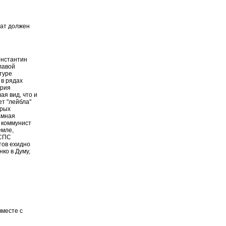
рат должен
онстантин
главой
туре
 в рядах
ория
ая вид, что и
ет "лейбла"
арых
амная
х коммунист
емле,
 СПС
тов ехидно
ко в Думу,
вместе с