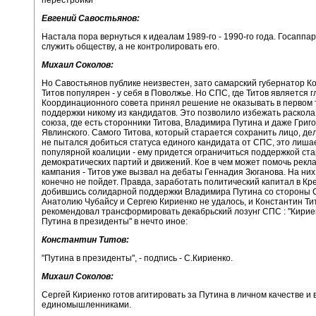
Евгений Савостьянов:
Настала пора вернуться к идеалам 1989-го - 1990-го года. Госаппа
служить обществу, а не контролировать его.
Михаил Соколов:
Но Савостьянов публике неизвестен, зато самарский губернатор К
Титов популярен - у себя в Поволжье. Но СПС, где Титов является 
Координационного совета принял решение не оказывать в первом 
поддержки никому из кандидатов. Это позволило избежать раскола
союза, где есть сторонники Титова, Владимира Путина и даже Григ
Явлинского. Самого Титова, который старается сохранить лицо, дел
не пытался добиться статуса единого кандидата от СПС, это лиша
популярной коалиции - ему придется ограничиться поддержкой ст
демократических партий и движений. Кое в чем может помочь рекл
кампания - Титов уже вызвал на дебаты Геннадия Зюганова. На ни
конечно не пойдет. Правда, заработать политический капитал в Кр
добившись солидарной поддержки Владимира Путина со стороны
Анатолию Чубайсу и Сергею Кириенко не удалось, и Константин Ти
рекомендовал трансформировать декабрьский лозунг СПС : "Кириен
Путина в президенты" в нечто иное:
Константин Титов:
"Путина в президенты", - подпись - С.Кириенко.
Михаил Соколов:
Сергей Кириенко готов агитировать за Путина в личном качестве и 
единомышленниками.