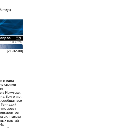
6 года)
6.8.2026
[21-02-00]
н и одна
ну своими
ия
 в Иркутске,
на Волге и.о.
х сообщат все
и Геннадий
етно зовет
конкурентов
ка сил такова
евых партий
 Их