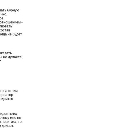
вать бурную
ично,
ое
 отношением -
твовать
состав
огда не будет
аказать
ы не думаете,
?
това стали
бернатор
одрится:
зидентских
почему мне не
 практика, то,
е делает.