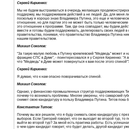
Сергей Кириенко:
Мы не будем выстраиваться в очередь желающих продемонстриро
поддержку, мы поддерживаем действий а не людей. Да, для меня л
поскольку я хорошо знаю Владимира Путина, это еще и человеческ
отношение, но для партии это не может быть только человеческим
это отношение к программе. Там, где она совпадает, мы будем дейс
вместе и готовы будем поддерживать, делегировать своих людей в 
правительства, понимая, что правительство Владимира Путина ник
нашим правительством.
Михаил Соколов:
"За такую малую любовь к Путину кремлевский "Медведь" может и н
фракцию СПС в Думе", - поинтересовался я у Сергея Кириенко: "А в
что "Медведь" в Думе может повернуться к вам после этого спиной"
Сергей Кириенко:
Я думаю, что к нам опасно поворачиваться спиной.
Михаил Соколов:
Однако, у финансово-промышленных структур поддерживающих Ти
почему-то возникать проблемы. Многие уверены, что самарский гу
снимет свою кандидатуру в пользу Владимира Путина. Титов пока б
Константин Титов:
Почему вы все решили, что я буду снимать свою кандидатуру с пре
выборов. Если Григорий говорит, что он выходит во второй тур, то 
выйти во второй тур? За мной есть практика работы. Есть успешная
о чем один кандидат говорит, что будет делать, другой кандидат уж