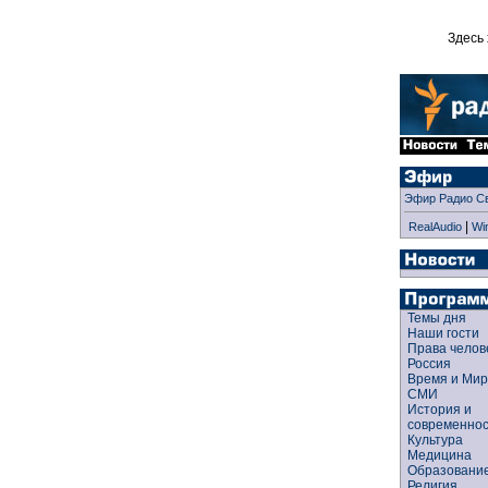
Здесь 
Эфир Радио С
|
RealAudio
Wi
Темы дня
Наши гости
Права чело
Россия
Время и Ми
СМИ
История и
современно
Культура
Медицина
Образован
Религия