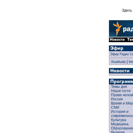
Здесь 
Эфир Радио С
|
RealAudio
Wi
Темы дня
Наши гости
Права чело
Россия
Время и Ми
СМИ
История и
современно
Культура
Медицина
Образован
Религия