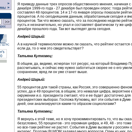
>
Я приведу данные трех опросов общественного мнения, начиная с
ммы
>
декабря 1999-го года - 27 декабря был проведен опрос: тогда рейт
составлял 48 процентов. 14 и 17-го января опросы показали рейтин
процентов. А по сегодняшним данным, обработанным сегодня и вче
процентов. Так что можно сказать, что за последнюю неделю рейти
пусть и незначительно, но упал и составляет фактически ту же цифр
прос
декабре прошлого года. Так вот выглядят дела сегодня.
Андрей Шарый:
А в научной терминологии можно ли сказать, что рейтинг остается 
у на РС
если да, то о чем это свидетельствует?
Татьяна Кутковец:
В общем, да, видимо, исчерпан тот ресурс, на который Владимир П
рассчитывать, и сейчас ему нужно заботиться скорее не о его увели
сохранении, вряд ли он уже станет выше.
Андрей Шарый:
55 процентов для такой страны, как Россия, это совершенно фен
успех, да и 49 процентов, в общем, это немалая цифра, вероятнее в
окружении и.о. президента считают, что и ее будет достаточно для
президентских выборах. Госпожа Кутковец, вот эти события в Думе
дней, они анализируются каким-то образом социологами?
Татьяна Кутковец:
Я вернусь к этой теме, но я хочу прокомментировать то, что вы сказ
безусловно, 55 процентов - это огромная цифра, и 49, 48 - это тоже
но все-таки рейтинг не растет. События в Думе вызвали у россиян
интерес. Поэтому ВЦИОМ задавал много вопросов. Один из них, по