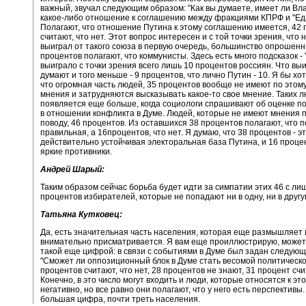
важный, звучал следующим образом: "Как вы думаете, имеет ли В
какое-либо отношение к соглашению между фракциями КПРФ и "Ед
Полагают, что отношение Путина к этому соглашению имеется, 42 
считают, что нет. Этот вопрос интересен и с той точки зрения, что н
выиграл от такого союза в первую очередь, большинство опрошенн
процентов полагают, что коммунисты. Здесь есть много подсказок -
выиграло с точки зрения всего лишь 10 процентов россиян. Что вы
думают и того меньше - 9 процентов, что лично Путин - 10. Я бы хо
что огромная часть людей, 35 процентов вообще не имеют по этом
мнения и затрудняются высказывать какое-то свое мнение. Таких 
появляется еще больше, когда социологи спрашивают об оценке п
в отношении конфликта в Думе. Людей, которые не имеют мнения 
поводу, 46 процентов. Из оставшихся 38 процентов полагают, что 
правильная, а 16процентов, что нет. Я думаю, что 38 процентов - э
действительно устойчивая электоральная база Путина, и 16 процен
яркие противники.
Андрей Шарый:
Таким образом сейчас борьба будет идти за симпатии этих 46 с л
процентов избирателей, которые не попадают ни в одну, ни в другу
Татьяна Кутковец:
Да, есть значительная часть населения, которая еще размышляет 
внимательно присматривается. Я вам еще проиллюстрирую, может 
такой еще цифрой: в связи с событиями в Думе был задан следующ
"Сможет ли оппозиционный блок в Думе стать весомой политическо
процентов считают, что нет, 28 процентов не знают, 31 процент счи
Конечно, в это число могут входить и люди, которые относятся к эт
негативно, но все равно они полагают, что у него есть перспективы.
большая цифра, почти треть населения.