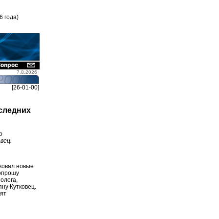
6 года)
7.8.2026
[26-01-00]
следних
о
вец.
ковал новые
попрошу
олога,
ну Кутковец.
рят