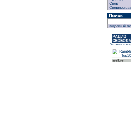
Спорт
Спецпрогра
подробный за
Поставьте ссылк