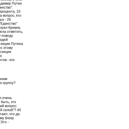
ладимир Путин
инство".
процента, 33
а вопрос, кто
ых - 26
 "Единство"
играл Кремль
тела отметить,
у поводу
людей
озиции Путина
по этому
позиция
то
тов - его
ишним
ю группу?
и очень
быть, это
ий вопрос:
й силой"? 40
тают, что да.
ому блоку
 Это -