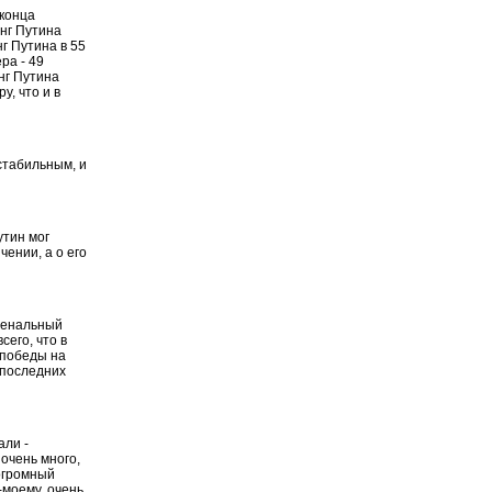
 конца
инг Путина
г Путина в 55
ра - 49
нг Путина
у, что и в
стабильным, и
утин мог
чении, а о его
оменальный
сего, что в
 победы на
 последних
али -
 очень много,
 огромный
-моему, очень