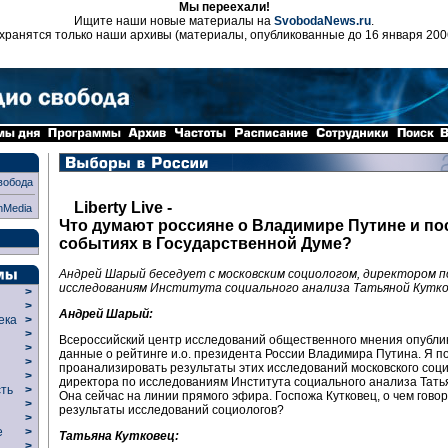
Мы переехали!
Ищите наши новые материалы на
SvobodaNews.ru
.
хранятся только наши архивы (материалы, опубликованные до 16 января 200
вобода
Liberty Live -
nMedia
Что думают россияне о Владимире Путине и по
событиях в Государственной Думе?
Андрей Шарый беседует с московским социологом, директором п
исследованиям Института социального анализа Татьяной Кутко
>
>
Андрей Шарый:
века
>
>
Всероссийский центр исследований общественного мнения опубли
р
>
данные о рейтинге и.о. президента России Владимира Путина. Я 
>
проанализировать результаты этих исследований московского соци
>
директора по исследованиям Института социального анализа Татья
сть
>
Она сейчас на линии прямого эфира. Госпожа Кутковец, о чем гово
>
результаты исследований социологов?
>
ие
>
Татьяна Кутковец:
>