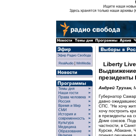
Ищите наши новы
Здесь хранятся только наши архивы (
Эфир Радио Свобода
|
Liberty Live
RealAudio
WinMedia
Выдвижение 
президенты 
Андрей Трухан,
М
Темы дня
>
Наши гости
>
Губернатор Самар
Права человека
>
давно ожидавшеес
Россия
>
СПС. "Не хочу жит
Время и Мир
>
СМИ
>
хочу построить кр
История и
>
в президенты на с
современность
>
Доме союзов. Подо
Культура
>
частности, в Санк
Медицина
>
Курске, Абакане, 
Образование
>
принял решение в
Религия
>