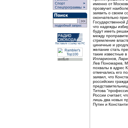
именно от Московс
Спорт
>
Спецпрограммы
>
прозвучит наиболе
заявить о своем с
окончательно прин
Государственной Д
подробный запрос
что надежды избир
будут иметь решаю
между проправите
стремление властв
Поставьте ссылку на РС
циничные и уродл
желание стать пр
такие известные в
Илларионов, Лари
Лев Пономарев, Ма
похвалы в адрес К
отмечались его по
заявил, что Конст
российских гражд
представительниц
Титова "професси
России считает, ч
лишь два новых п
Путин и Константи