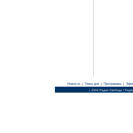
Новости
Темы дня
Программы
Эфи
|
|
|
c 2004 Радио Свобода / Ради