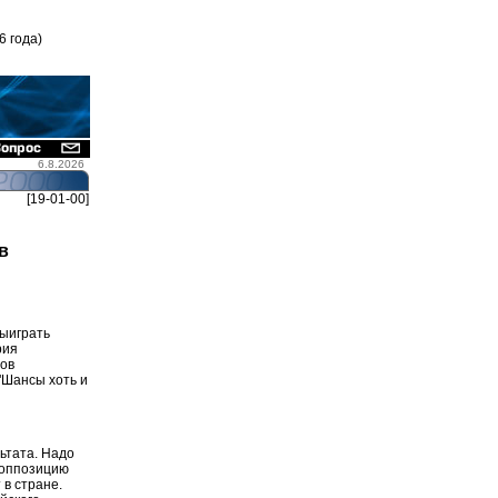
6 года)
6.8.2026
[19-01-00]
в
выиграть
рия
нов
"Шансы хоть и
ьтата. Надо
 оппозицию
 в стране.