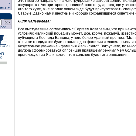
Этот вектор направлен на конструирование авторитарного, полице
>
государства. Авторитарного, полицейского государства, где у власти
ммы
>
что того хуже, в не вполне явном виде будут присутствовать спецс
Старые, давно нам известные и хорошо сохранившиеся советские
Лиля Пальвелева:
прос
Все выступавшие согласились с Сергеем Ковалевым, что при неко
условиях Явлинский победить может. Все, кроме, пожалуй, известн
публициста Леонида Баткина, у него более мрачный прогноз: "Мы н
в списке кандидатов будет только одна фамилия человека, вызыв
безусловное уважение - фамилия Явлинского". Вокруг него, по мыс
у на РС
должна сформироваться оппозиция правящему режиму. Чем боль
проголосуют за Явлинского - тем сильнее будет эта оппозиция.