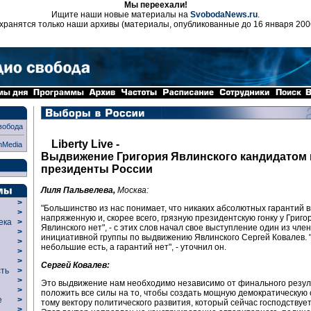
Мы переехали!
Ищите наши новые материалы на
SvobodaNews.ru
.
хранятся только наши архивы (материалы, опубликованные до 16 января 200
вобода
Liberty Live -
nMedia
Выдвижение Григория Явлинского кандидатом 
президенты России
Лиля Пальвелева,
Москва:
>
"Большинство из нас понимает, что никаких абсолютных гарантий 
>
напряженную и, скорее всего, грязную президентскую гонку у Григо
века
>
Явлинского нет", - с этих слов начал свое выступление один из чле
>
инициативной группы по выдвижению Явлинского Сергей Ковалев. 
р
>
небольшие есть, а гарантий нет", - уточнил он.
>
>
Сергей Ковалев:
сть
>
>
Это выдвижение нам необходимо независимо от финального резул
>
положить все силы на то, чтобы создать мощную демократическую
ие
>
тому вектору политического развития, который сейчас господствует
>