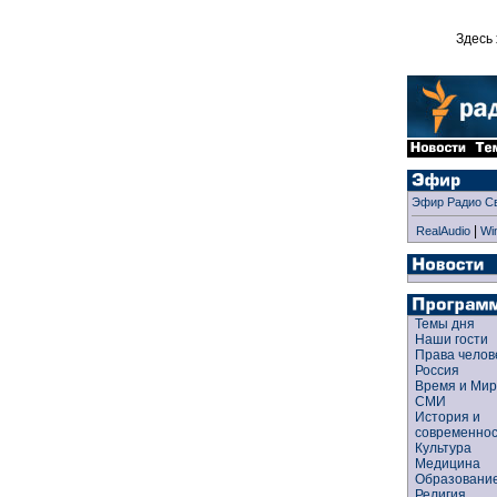
Здесь 
Эфир Радио С
|
RealAudio
Wi
Темы дня
Наши гости
Права чело
Россия
Время и Ми
СМИ
История и
современно
Культура
Медицина
Образован
Религия