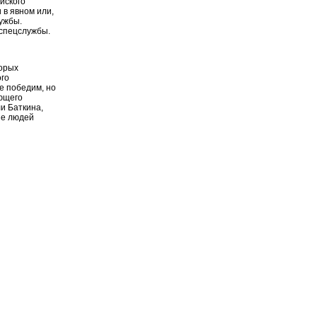
йского
 в явном или,
лужбы.
 спецслужбы.
торых
ого
е победим, но
ающего
ли Баткина,
ше людей