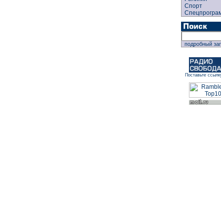
Спорт
Спецпрогра
подробный за
Поставьте ссылк