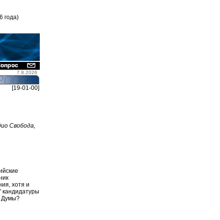
6 года)
7.8.2026
[19-01-00]
ио Свобода,
сийские
ник
ия, хотя и
" кандидатуры
й Думы?