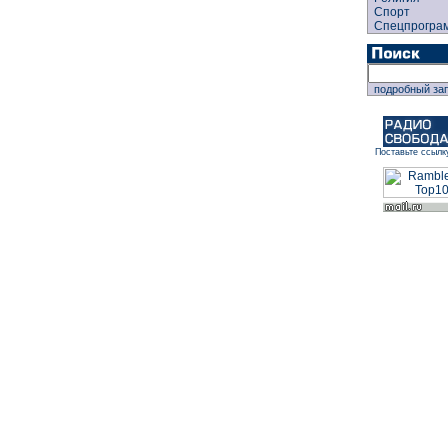
Спорт
Спецпрогра
подробный за
Поставьте ссылк