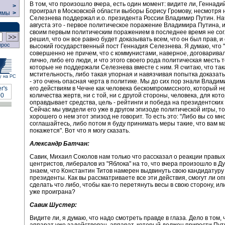
В том, что произошло вчера, есть один момент: видите ли, Геннад
>
проиграл в Московской области выборы Борису Громову, несмотря н
ммы
>
Селезнева поддержал и.о. президента России Владимир Путин. На
августа это - первое политическое поражение Владимира Путина, и
своим первым политическим поражением в последнее время не сог
решил, что он все равно будет доказывать всем, что он был прав, и
прос
высокий государственный пост Геннадия Селезнева. Я думаю, что "
совершенно не причем, что с коммунистами, наверное, договарива
лично, либо его люди, и что этого своего рода политическая месть 
которые не поддержали Селезнева вместе с ним. Я считаю, что так
мстительность, либо такая упорная и навязчивая попытка доказать
у на РС
- это очень опасная черта в политике. Мы до сих пор знали Влади
его действиям в Чечне как человека бескомпромиссного, который н
количества жертв, ни с той, ни с другой стороны, человека, для кот
оправдывает средства, цель - рейтинги и победа на президентских
Сейчас мы увидели его уже в другом эпизоде политической игры, т
хорошего о нем этот эпизод не говорит. То есть это: "Либо вы со мн
соглашайтесь, либо потом я буду принимать меры такие, что вам м
покажется". Вот что я могу сказать.
Александр Батчан:
Савик, Михаил Соколов нам только что рассказал о реакции правых
центристов, либералов из "Яблока" на то, что вчера произошло в Д
знаем, что Константин Титов намерен выдвинуть свою кандидатуру
президенты. Как вы рассматриваете все эти действия, смогут ли 
сделать что либо, чтобы как-то перетянуть весы в свою сторону, ил
уже проиграна?
Савик Шустер:
Видите ли, я думаю, что надо смотреть правде в глаза. Дело в том,
аппарат уже задействован, аппарат, который должен привести Пут