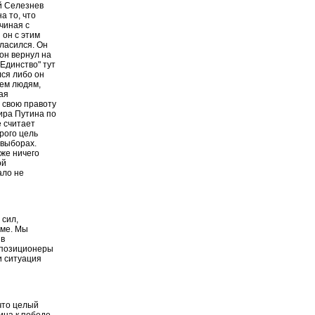
ий Селезнев
а то, что
чиная с
 он с этим
ласился. Он
 он вернул на
Единство" тут
лся либо он
тем людям,
ая
 свою правоту
мира Путина по
е считает
орого цель
 выборах.
оже ничего
ой
ало не
 сил,
уме. Мы
 в
оппозиционеры
и ситуация
 что целый
ина к победе