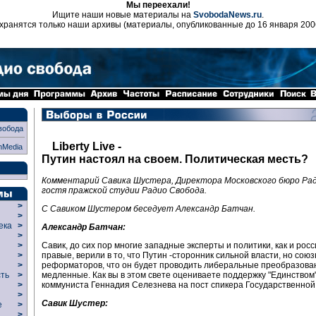
Мы переехали!
Ищите наши новые материалы на
SvobodaNews.ru
.
хранятся только наши архивы (материалы, опубликованные до 16 января 200
вобода
Liberty Live -
nMedia
Путин настоял на своем. Политическая месть?
Комментарий Савика Шустера, Директора Московского бюро Рад
гостя пражской студии Радио Свобода.
>
С Савиком Шустером беседует Александр Батчан.
>
века
>
Александр Батчан:
>
Савик, до сих пор многие западные эксперты и политики, как и рос
р
>
правые, верили в то, что Путин -сторонник сильной власти, но союз
>
реформаторов, что он будет проводить либеральные преобразован
>
медленные. Как вы в этом свете оцениваете поддержку "Единством
сть
>
коммуниста Геннадия Селезнева на пост спикера Государственно
>
>
Савик Шустер:
ие
>
>