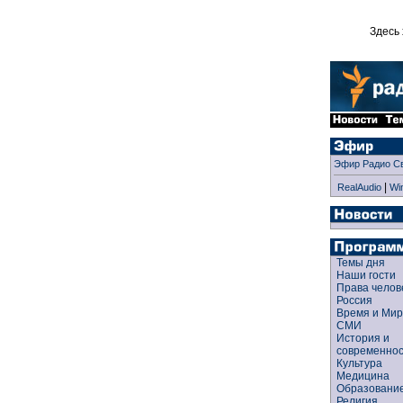
Здесь 
Эфир Радио С
|
RealAudio
Wi
Темы дня
Наши гости
Права чело
Россия
Время и Ми
СМИ
История и
современно
Культура
Медицина
Образован
Религия