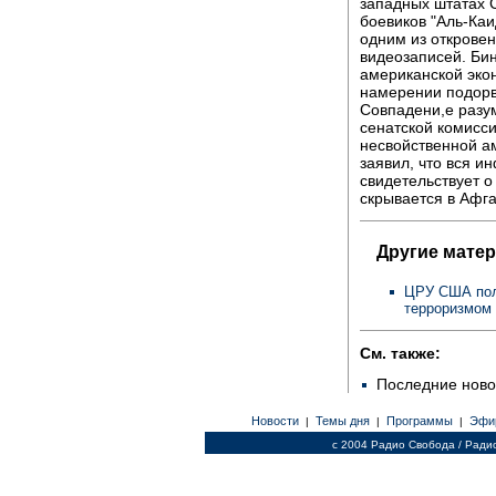
западных штатах С
боевиков "Аль-Каи
одним из открове
видеозаписей. Би
американской экон
намерении подорв
Совпадени,е разу
сенатской комисси
несвойственной а
заявил, что вся 
свидетельствует о
скрывается в Афг
Другие мате
ЦРУ США пол
терроризмом
См. также:
Последние ново
Новости
Темы дня
Программы
Эфи
|
|
|
c 2004 Радио Свобода / Ради