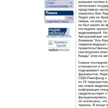
разными путями в
Спорт
>
нескольких госуда
Спецпрограммы
>
представило экспе
оказались Бин Ла
Ладен уже не брав
левша, ни разу не
подробный запрос
он был ранен во в
последнее хронол
видеокамерой. Но
Австралийская те
Поставьте ссылку на РС
боевиков "Аль-Каи
лидеров ведущих с
правительственны
сингапурских влас
Каиды" атак на за
Самые последние 
отличаются и по с
подозревают эксп
фрагментов. Нарез
США Рамсфелд о в
из 19 террористов
как новые видеом
информации спецс
свидетельствует о
функционировать, 
не исключено, что
теракты. В конце