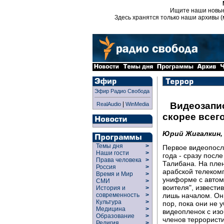
Ищите наши новы
Здесь хранятся только наши архивы (
Эфир Радио Свобода
|
Видеозапи
RealAudio
WinMedia
скорее всего
Юрий Жигалкин
Темы дня
>
Первое видеопосл
Наши гости
>
года - сразу посл
Права человека
>
Талибана. На плен
Россия
>
арабской телекомп
Время и Мир
>
униформе с автом
СМИ
>
воителя", извести
История и
>
лишь началом. Он 
современность
>
Культура
>
пор, пока они не 
Медицина
>
видеопленок с из
Образование
>
членов террористи
Религия
>