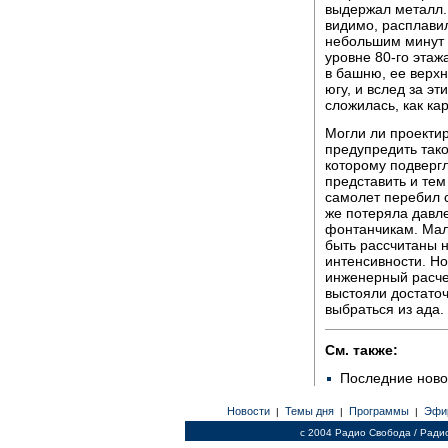
выдержал металл.
видимо, расплавил
небольшим минут 
уровне 80-го этаж
в башню, ее верхн
югу, и вслед за э
сложилась, как ка
Могли ли проектир
предупредить так
которому подвергл
представить и тем
самолет перебил с
же потеряла давле
фонтанчикам. Мал
быть рассчитаны н
интенсивности. Но
инженерный расче
выстояли достато
выбраться из ада.
См. также:
Последние ново
Новости
Темы дня
Программы
Эфи
|
|
|
c 2004 Радио Свобода / Ради