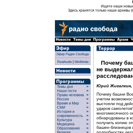
Ищите наши новы
Здесь хранятся только наши архивы (
Эфир Радио Свобода
|
Почему ба
RealAudio
WinMedia
не выдержал
расследова
Юрий Жигалкин
Темы дня
>
Наши гости
>
Почему башни Все
Права человека
>
учетом возможнос
Россия
>
выстояли под дей
Время и Мир
>
СМИ
>
ударов самолетов?
История и
>
многомесячного о
современность
>
обнародованы в ко
Культура
>
получить копию эт
Медицина
>
башен-близнецов 
Образование
>
подробностях дет
Религия
>