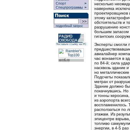
несколько неожида
Спорт
>
Спецпрограммы
>
наверняка исключа
проектировщиков и
этому катастрофи
обстоятельств и т
подробный запрос
разрушению констр
большим запасом 
гигантских сооруж
Эксперты смогли п
Поставьте ссылку на РС
предшествовавшие
авиалайнер компан
час вонзается в з
по 84-й; сила уда
насквозь здание и
но металлические 
Подсчеты показали
метрах от разруше
Здание должно был
покачнувшись. Но
и тонны керосина,
из аэропорта всег
воспламенилось. Т
расползаться по 
этажам. Из резуль
эпицентре взрыва
топливо саккумули
энергии, в 4-5 ра