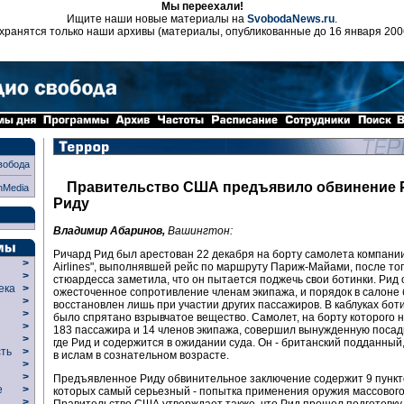
Мы переехали!
Ищите наши новые материалы на
SvobodaNews.ru
.
хранятся только наши архивы (материалы, опубликованные до 16 января 200
вобода
Правительство США предъявило обвинение 
nMedia
Риду
Владимир Абаринов,
Вашингтон:
Ричард Рид был арестован 22 декабря на борту самолета компании
>
Airlines", выполнявшей рейс по маршруту Париж-Майами, после того
>
стюардесса заметила, что он пытается поджечь свои ботинки. Рид 
века
>
ожесточенное сопротивление членам экипажа, и порядок в салоне
>
восстановлен лишь при участии других пассажиров. В каблуках бот
р
>
было спрятано взрывчатое вещество. Самолет, на борту которого 
>
183 пассажира и 14 членов экипажа, совершил вынужденную посадк
>
где Рид и содержится в ожидании суда. Он - британский подданны
сть
>
в ислам в сознательном возрасте.
>
>
Предъявленное Риду обвинительное заключение содержит 9 пункто
ие
>
которых самый серьезный - попытка применения оружия массовог
>
Правительство США утверждает также, что Рид прошел подготовку 