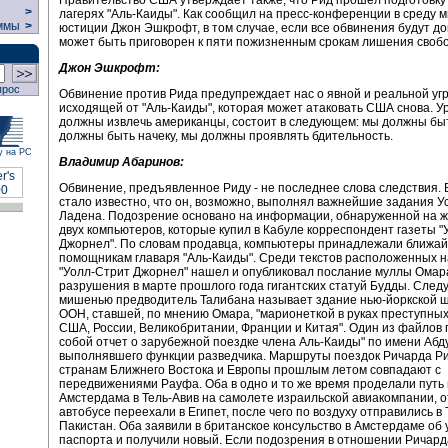
>
лагерях "Аль-Каиды". Как сообщил на пресс-конференции в среду 
ммы
>
юстиции Джон Эшкрофт, в том случае, если все обвинения будут д
может быть приговорен к пяти пожизненным срокам лишения своб
Джон Эшкрофт:
прос
Обвинение против Рида предупреждает нас о явной и реальной угр
исходящей от "Аль-Каиды", которая может атаковать США снова. У
должны извлечь американцы, состоит в следующем: мы должны быт
должны быть начеку, мы должны проявлять бдительность.
у на РС
Владимир Абаринов:
Обвинение, предъявленное Риду - не последнее слова следствия. В
стало известно, что он, возможно, выполнял важнейшие задания 
Ладена. Подозрение основано на информации, обнаруженной на ж
двух компьютеров, которые купил в Кабуле корреспондент газеты 
Джорнел". По словам продавца, компьютеры принадлежали ближа
помощникам главаря "Аль-Каиды". Среди текстов расположенных н
"Уолл-Стрит Джорнел" нашел и опубликовал послание муллы Омар
разрушения в марте прошлого года гигантских статуй Будды. Сле
мишенью предводитель Талибана называет здание нью-йоркской 
ООН, ставшей, по мнению Омара, "марионеткой в руках преступны
США, России, Великобритании, Франции и Китая". Один из файлов
собой отчет о зарубежной поездке члена Аль-Каиды" по имени Абд
выполнявшего функции разведчика. Маршруты поездок Ричарда Р
странам Ближнего Востока и Европы прошлым летом совпадают с
передвижениями Рауфа. Оба в одно и то же время проделали путь 
Амстердама в Тель-Авив на самолете израильской авиакомпании, о
автобусе переехали в Египет, после чего по воздуху отправились в
Пакистан. Оба заявили в британское консульство в Амстердаме об 
паспорта и получили новый. Если подозрения в отношении Ричард