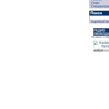
Спорт
Спецпрогра
подробный за
Поставьте ссылк