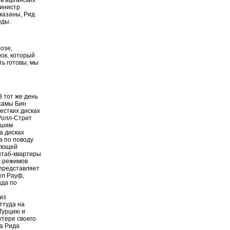
министр
оказаны, Рид
оды.
озе,
рок, который
ь готовы, мы
 тот же день
Усамы Бин
естких дисках
"Уолл-Стрит
йшим
а дисках
а по поводу
дующей
штаб-квартиры
х режимов
 представляет
ул Рауф,
ида по
из
ттуда на
 Турцию и
утере своего
а Рида