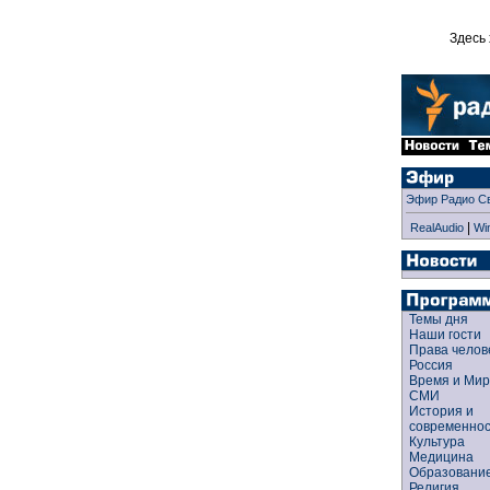
Здесь 
Эфир Радио С
|
RealAudio
Wi
Темы дня
Наши гости
Права чело
Россия
Время и Ми
СМИ
История и
современно
Культура
Медицина
Образован
Религия