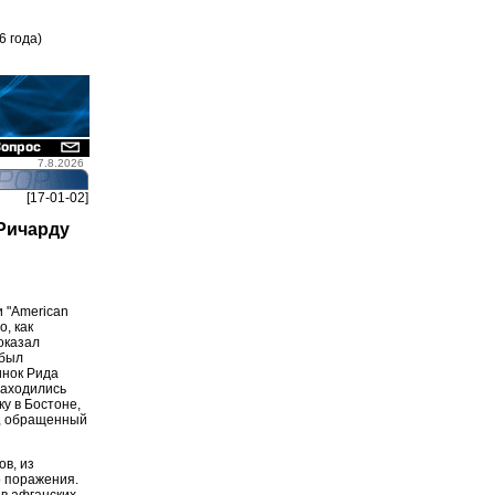
6 года)
7.8.2026
[17-01-02]
Ричарду
 "American
, как
оказал
 был
инок Рида
находились
у в Бостоне,
й, обращенный
в, из
о поражения.
в афганских