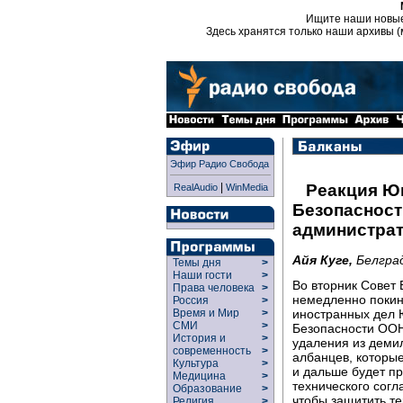
Ищите наши новы
Здесь хранятся только наши архивы (
Эфир Радио Свобода
|
Реакция Ю
RealAudio
WinMedia
Безопасност
администрат
Айя Куге,
Белгра
Темы дня
>
Наши гости
>
Во вторник Совет
Права человека
>
немедленно покин
Россия
>
иностранных дел Ю
Время и Мир
>
СМИ
>
Безопасности ООН
История и
>
удаления из деми
современность
>
албанцев, которые
Культура
>
и дальше будет п
Медицина
>
технического согл
Образование
>
чтобы защитить т
Религия
>