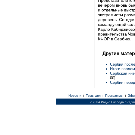
Представители юго
вечером вновь бы
и отдельные выст
экстремисты разме
деревень. Сегодн
командующий сила
Карло Кабиджиозо,
правительства Чо
КФОР в Сербию.
Другие мате
Сербия посл
Итоги парлам
Сербская инт
00]
Сербия пере
Новости
Темы дня
Программы
Эфи
|
|
|
c 2004 Радио Свобода / Ради