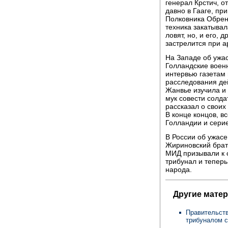
генерал Крстич, о
давно в Гааге, пр
Полковника Обрен
техника закатывал
ловят, но, и его, 
застрелится при а
На Западе об ужа
Голландские воен
интервью газетам
расследования де
Жанвье изучила и
мук совести солда
рассказал о свои
В конце концов, в
Голландии и сери
В России об ужас
Жириновский брат
МИД призывали к 
трибунал и теперь
народа.
Другие мате
Правительств
трибуналом с