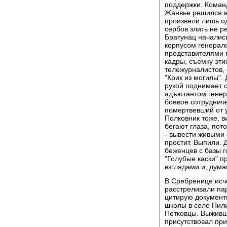
поддержки. Кома
Жанвье решился вы
произвели лишь о
сербов злить не р
Братунац начали
корпусом генерал
представителями 
кадры, съемку эти
тележурналистов,
"Крик из могилы".
рукой поднимает с
адъютантом генер
боевое сотрудниче
помертвевший от у
Полковник тоже, в
бегают глаза, пот
- вывести живыми 
простит. Выпили.
беженцев с базы г
"Голубые каски" 
взглядами и, дум
В Сребренице исч
расстреливали пар
цитирую документ
школы в селе Пили
Петковцы. Выживши
присутствовал пр