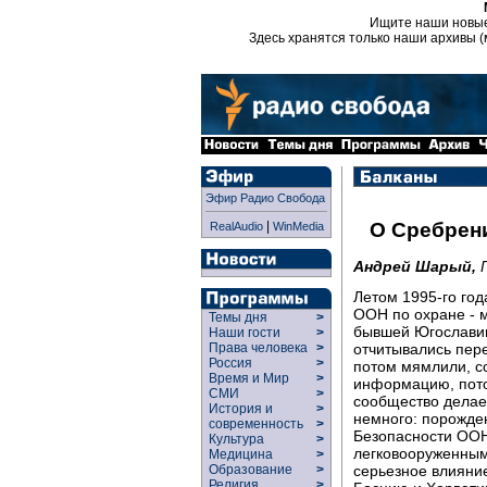
Ищите наши новы
Здесь хранятся только наши архивы (
Эфир Радио Свобода
|
О Сребрен
RealAudio
WinMedia
Андрей Шарый,
Летом 1995-го год
ООН по охране - 
Темы дня
>
бывшей Югославии
Наши гости
>
отчитывались пер
Права человека
>
Россия
>
потом мямлили, с
Время и Мир
>
информацию, пото
СМИ
>
сообщество делает
История и
>
немного: порожде
современность
>
Безопасности ООН
Культура
>
легковооруженным
Медицина
>
серьезное влияние
Образование
>
Религия
>