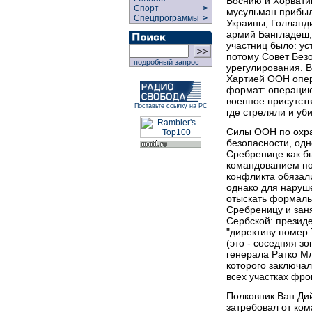
Боснию и Хорвати
Спорт
>
мусульман прибыл
Спецпрограммы
>
Украины, Голланди
армий Бангладеш,
участниц было: ус
потому Совет Без
подробный запрос
урегулирования. В
Хартией ООН опер
формат: операцию
военное присутств
Поставьте ссылку на РС
где стреляли и уб
Силы ООН по охра
безопасности, одн
Сребренице как б
командованием по
конфликта обязали
однако для наруш
отыскать формаль
Сребреницу и зан
Сербской: презид
"директиву номер
(это - соседняя з
генерала Ратко Мл
которого заключал
всех участках фро
Полковник Ван Ди
затребовал от ко