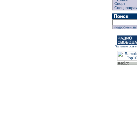
Спорт
Спецпрогра
подробный за
Поставьте ссылк