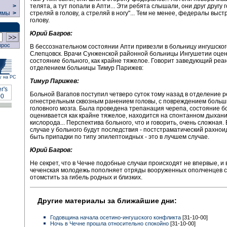
телята, а тут попали в Апти... Эти ребята слышали, они друг другу 
>
стреляй в голову, а стреляй в ногу"... Тем не менее, федералы выст
ммы
>
голову.
Юрий Багров:
прос
В бессознательном состоянии Апти привезли в больницу ингушско
Слепцовск. Врачи Сунженской районной больницы Ингушетии оце
состояние больного, как крайне тяжелое. Говорит заведующий ре
отделением больницы Тимур Парижев:
у на РС
Тимур Парижев:
Больной Вагапов поступил четверо суток тому назад в отделение 
огнестрельным сквозным ранением головы, с повреждением больш
головного мозга. Была проведена трепанация черепа, состояние б
оценивается как крайне тяжелое, находится на спонтанном дыхани
кислорода... Перспектива больного, что и говорить, очень сложная.
случае у больного будут последствия - постстраматический рахноид
быть припадки по типу эпилептоидных - это в лучшем случае.
Юрий Багров:
Не секрет, что в Чечне подобные случаи происходят не впервые, и 
чеченская молодежь пополняет отряды вооруженных ополченцев с
отомстить за гибель родных и близких.
Другие материалы за ближайшие дни:
Годовщина начала осетино-ингушского конфликта
[31-10-00]
Ночь в Чечне прошла относительно спокойно
[31-10-00]