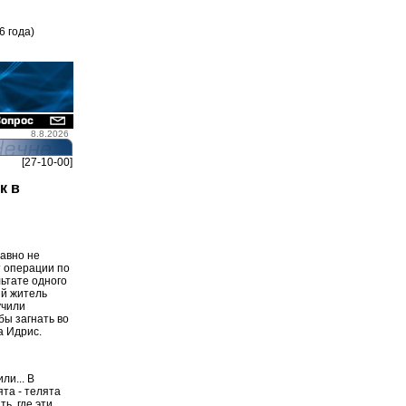
6 года)
8.8.2026
[27-10-00]
к в
давно не
т операции по
льтате одного
ий житель
учили
бы загнать во
а Идрис.
ли... В
та - телята
ь, где эти