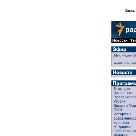
Здесь 
Эфир Радио С
|
RealAudio
Wi
Темы дня
Наши гости
Права чело
Россия
Время и Ми
СМИ
История и
современно
Культура
Медицина
Образован
Религия