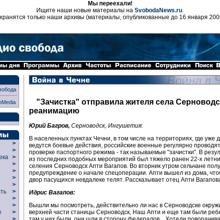
Мы переехали!
Ищите наши новые материалы на
SvobodaNews.ru
.
хранятся только наши архивы (материалы, опубликованные до 16 января 200
вобода
"Зачистка" отправила жителя села Серноводс
nMedia
реанимацию
Юрий Багров,
Серноводск, Ингушетия:
В населенных пунктах Чечни, в том числе на территориях, где уже 
>
ведутся боевые действия, российские военные регулярно проводя
>
проверке паспортного режима - так называемые "зачистки". В резу
века
>
из последних подобных мероприятий был тяжело ранен 22-х летн
>
селения Серноводск Апти Вагапов. Во вторник утром сельчане пол
р
>
предупреждение о начале спецоперации. Апти вышел из дома, что
>
двор пасущихся невдалеке телят. Рассказывает отец Апти Вагапов
>
сть
>
Идрис Вагапов:
>
Вышли мы посмотреть, действительно ли нас в Серноводске окружи
>
верхней части станицы Серноводск, Наш Апти и еще там были ребя
ие
>
там у них были, они шли в сторону федералов... Хотели поворачиват
>