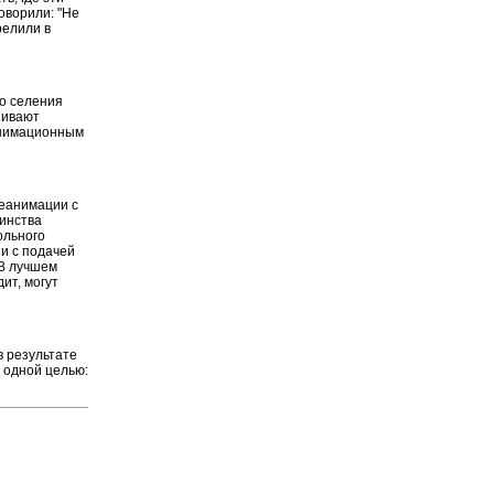
говорили: "Не
релили в
го селения
нивают
анимационным
реанимации с
инства
ольного
и с подачей
 В лучшем
ит, могут
в результате
 одной целью: