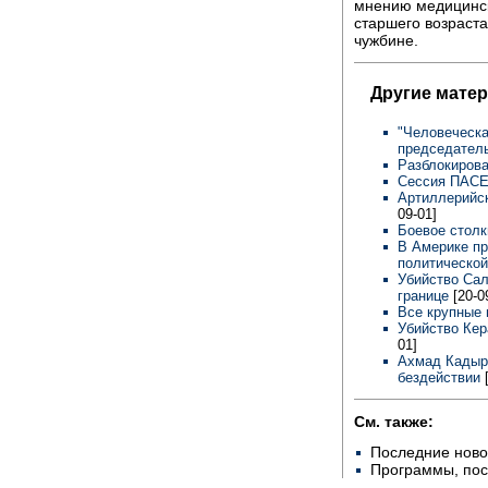
мнению медицинск
старшего возраста
чужбине.
Другие мате
"Человеческа
председател
Разблокиров
Сессия ПАСЕ
Артиллерийс
09-01]
Боевое столк
В Америке пр
политическо
Убийство Сал
границе
[20-0
Все крупные
Убийство Кер
01]
Ахмад Кадыро
бездействии
См. также:
Последние ново
Программы, по