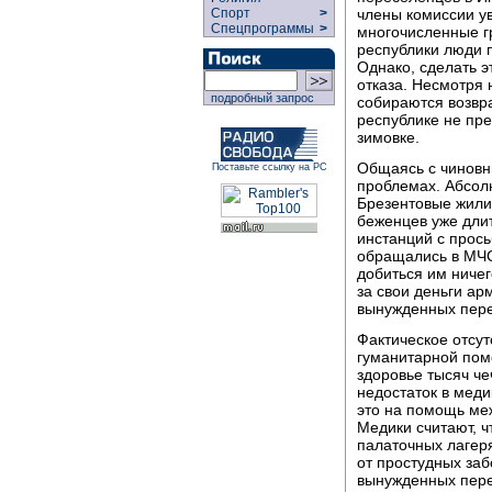
члены комиссии ув
Спорт
>
Спецпрограммы
>
многочисленные 
республики люди п
Однако, сделать э
отказа. Несмотря
подробный запрос
собираются возвра
республике не пре
зимовке.
Общаясь с чиновн
Поставьте ссылку на РС
проблемах. Абсол
Брезентовые жили
беженцев уже дли
инстанций с прось
обращались в МЧС
добиться им ниче
за свои деньги ар
вынужденных пере
Фактическое отсут
гуманитарной пом
здоровье тысяч че
недостаток в меди
это на помощь ме
Медики считают, ч
палаточных лагеря
от простудных заб
вынужденных пере