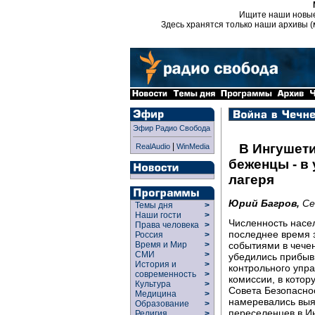
Ищите наши новы
Здесь хранятся только наши архивы (
Эфир Радио Свобода
|
В Ингушет
RealAudio
WinMedia
беженцы - в
лагеря
Юрий Багров,
Се
Темы дня
>
Наши гости
>
Численность насе
Права человека
>
последнее время з
Россия
>
событиями в чечен
Время и Мир
>
СМИ
>
убедились прибыв
История и
>
контрольного упр
современность
>
комиссии, в кото
Культура
>
Совета Безопаснос
Медицина
>
намеревались выя
Образование
>
переселенцев в И
Религия
>