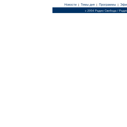
Новости
Темы дня
Программы
Эфи
|
|
|
c 2004 Радио Свобода / Ради