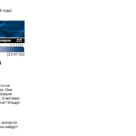
6 года)
8.8.2026
[13-07-01]
й
ста на
не. Они
ебовали
. О мотивах
тан" Ильдус
, кончатся
га найдут!