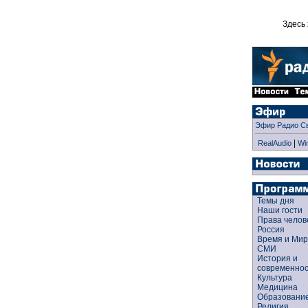
Здесь 
Эфир Радио С
|
RealAudio
Wi
Темы дня
Наши гости
Права чело
Россия
Время и Ми
СМИ
История и
современно
Культура
Медицина
Образован
Религия