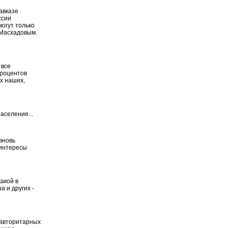
авказе
ссии
могут только
 Масхадовым.
 все
процентов
х наших,
аселение...
вновь
 интересы
акой в
 и других -
 авторитарных