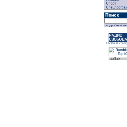
Спорт
Спецпрогра
подробный за
Поставьте ссылк