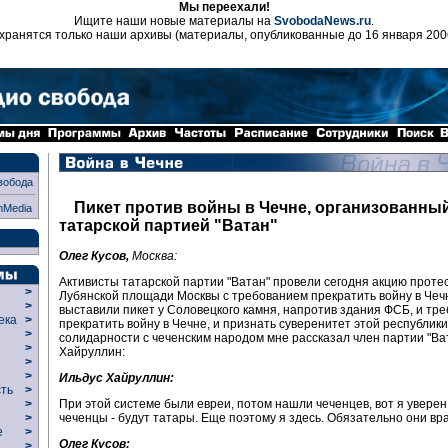
Мы переехали!
Ищите наши новые материалы на
SvobodaNews.ru
.
хранятся только наши архивы (материалы, опубликованные до 16 января 200
вобода
Пикет против войны в Чечне, организованны
nMedia
татарской партией "Ватан"
Олег Кусов,
Москва:
Активисты татарской партии "Ватан" провели сегодня акцию проте
>
Лубянской площади Москвы с требованием прекратить войну в Чеч
>
выставили пикет у Соловецкого камня, напротив здания ФСБ, и тр
века
>
прекратить войну в Чечне, и признать суверенитет этой республики
>
солидарности с чеченским народом мне рассказал член партии "Ва
р
>
Хайруллин:
>
>
Ильдус Хайруллин:
сть
>
При этой системе были евреи, потом нашли чеченцев, вот я уверен
>
чеченцы - будут татары. Еще поэтому я здесь. Обязательно они вра
>
ие
>
Олег Кусов:
>