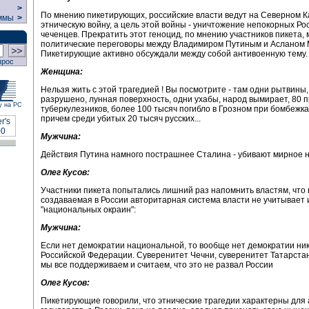
>
По мнению пикетирующих, российские власти ведут на Северном К
ммы
>
этническую войну, а цель этой войны - уничтожение непокорных Ро
чеченцев. Прекратить этот геноцид, по мнению участников пикета, 
политические переговоры между Владимиром Путиным и Асланом
Пикетирующие активно обсуждали между собой антивоенную тему.
прос
Женщина:
Нельзя жить с этой трагедией ! Вы посмотрите - там одни рытвины,
разрушено, лунная поверхность, одни ухабы, народ вымирает, 80 
у на РС
туберкулезников, более 100 тысяч погибло в Грозном при бомбежка
причем среди убитых 20 тысяч русских...
Мужчина:
Действия Путина намного пострашнее Сталина - убивают мирное н
Олег Кусов:
Участники пикета попытались лишний раз напомнить властям, что 
создаваемая в России авторитарная система власти не учитывает
"национальных окраин":
Мужчина:
Если нет демократии национальной, то вообще нет демократии ник
Российской Федерации. Суверенитет Чечни, суверенитет Татарстана
мы все поддерживаем и считаем, что это не развал России
Олег Кусов:
Пикетирующие говорили, что этнические трагедии характерны для