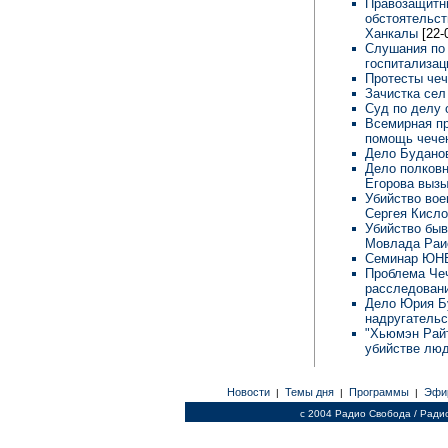
Правозащитн
обстоятельст
Ханкалы
[22-
Слушания по 
госпитализац
Протесты че
Зачистка се
Суд по делу
Всемирная п
помощь чече
Дело Буданов
Дело полковн
Егорова выз
Убийство вое
Сергея Кисл
Убийство быв
Мовлада Ра
Семинар ЮНЕ
Проблема Чеч
расследован
Дело Юрия Бу
надругательс
"Хьюмэн Райт
убийстве люд
Новости
Темы дня
Программы
Эфи
|
|
|
c 2004 Радио Свобода / Ради