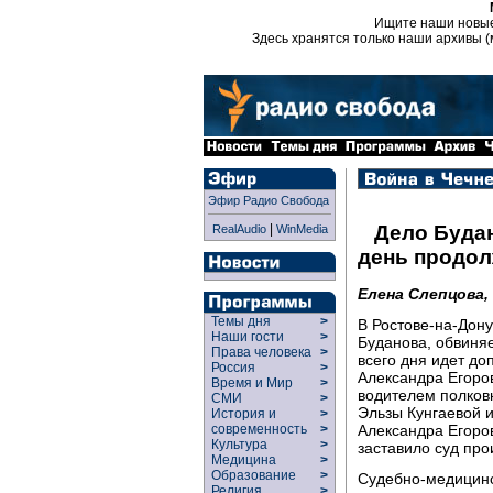
Ищите наши новы
Здесь хранятся только наши архивы (
Эфир Радио Свобода
|
Дело Будан
RealAudio
WinMedia
день продол
Елена Слепцова,
Темы дня
>
В Ростове-на-Дон
Наши гости
>
Буданова, обвиняе
Права человека
>
всего дня идет до
Россия
>
Александра Егоров
Время и Мир
>
водителем полков
СМИ
>
Эльзы Кунгаевой 
История и
>
Александра Егоров
современность
>
Культура
>
заставило суд про
Медицина
>
Образование
>
Судебно-медицинс
Религия
>