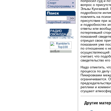
попросил суд и по
Спорт
>
вопрос о присутс
Спецпрограммы
>
Эльзы Кунгаевой.
подробности интим
повлиять на психи
присутствие при з
подробный запрос
и подробностях э
ответы или вообще
потерпевшей стор
показаний свидете
Поставьте ссылку на РС
отрицал свою прич
показания уже пос
по отношению к не
осуществляющий з
считает, что подо
свидетельство его
Надо отметить, ч
процесса по делу 
Пикировками межд
ограничивается. 
председательству
реплики и коммен
сгущают атмосфер
Другие мате