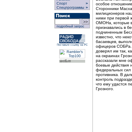
особое отношение
Спорт
>
Спецпрограммы
>
Сторонники Масха
милиционеров нац
ними при первой 
ОМОНа, которые в
подробный запрос
признавались в бе
подчиненным Бесл
известно, что нек
басаевцев, выполн
Поставьте ссылку на РС
офицеров СОБРа. -
доверял им так, к
на окраинах Грозн
рассказали мне о
боевые действия н
федеральных сил 
противника. В да
контроль подразд
что ему удастся 
Грозного.