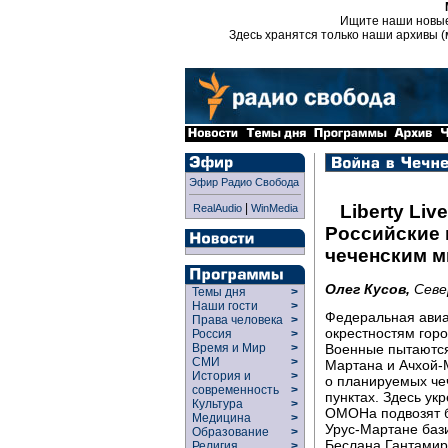
Ищите наши новы
Здесь хранятся только наши архивы (
Эфир Радио Свобода
|
Liberty Live
RealAudio
WinMedia
Российские 
чеченским м
Олег Кусов,
Севе
Темы дня
>
Наши гости
>
Федеральная авиа
Права человека
>
окрестностям горо
Россия
>
Военные пытаются
Время и Мир
>
СМИ
>
Мартана и Ачхой-
История и
>
о планируемых че
современность
>
пунктах. Здесь ук
Культура
>
ОМОНа подвозят б
Медицина
>
Урус-Мартане баз
Образование
>
Беслана Гантамир
Религия
>