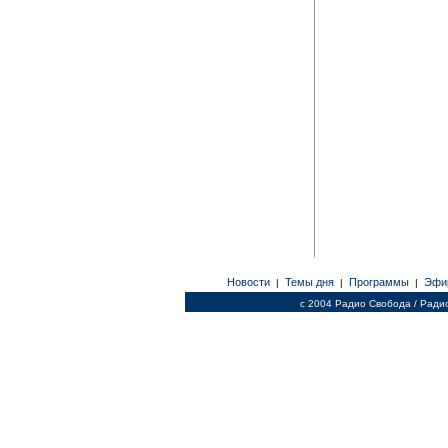
Новости
Темы дня
Программы
Эфи
|
|
|
c 2004 Радио Свобода / Ради