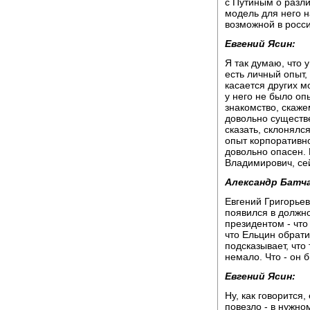
с Путиным о разл
модель для него н
возможной в росси
Евгений Ясин:
Я так думаю, что у
есть личный опыт,
касается других м
у него не было оп
знакомство, скаж
довольно существе
сказать, склонялс
опыт корпоративно
довольно опасен. 
Владимирович, сей
Александр Батча
Евгений Григорьеви
появился в должно
президентом - что 
что Ельцин обрат
подсказывает, что
немало. Что - он 
Евгений Ясин:
Ну, как говорится
повезло - в нужно