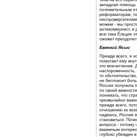
западная помощь 
положительным от
реформаторам, то 
ниспровергателями
можем - мы просто
антикоммунист, и 
все-таки Ельцин э
сможет преодолет
Евгений Ясин:
Прежде всего, я х
помогает ему внут
это впечатление. 
настороженность, 
то обстоятельство
не беспокоит боль
Россия получила п
по своей важности
понимать, что стр
чрезвычайно важно
прежде всего, пото
отношению ко всей
надеюсь, Россия я
становиться. Поче
вопроса - потому 
взаимным интерес
глубоко убежден в