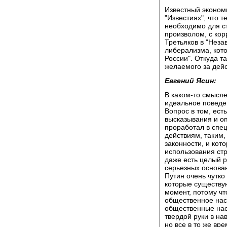
Известный эконом
"Известиях", что т
необходимо для с
произволом, с ко
Третьяков в "Незав
либерализма, кот
России". Откуда т
желаемого за дей
Евгений Ясин:
В каком-то смысле
идеальное поведен
Вопрос в том, есть
высказывания и оп
проработал в спец
действиям, таким
законности, и ко
использования стр
даже есть целый р
серьезных основан
Путин очень чутко
которые существу
момент, потому чт
общественное наст
общественные наст
твердой руки в на
но все в то же вр