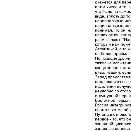
окажется для пер
в том числе и те,
что было на самом
виде, вплоть до то
национальные инт
национальные инте
понимал. Но он, 
наших отношениях
размышляют: "Нав
который нам понят
Атлантикой, в то ж
он более приемлем
Но позиция должн
тяжелые испытания
конце концов, ста
цивилизации, если 
Запад предостави
поддержки за все 
населения получил
неудобно со сторо
структурной перес
Восточной Германи
Россия интегриров
на что я хотел об
Путина в отношени
первое - то, что о
западной цивилиза
западные ценности