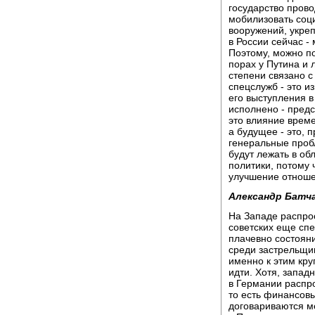
государство прово
мобилизовать соц
вооружений, укреп
в России сейчас -
Поэтому, можно по
порах у Путина и 
степени связано с
спецслужб - это и
его выступления в
исполнено - предс
это влияние време
а будущее - это, 
генеральные проб
будут лежать в об
политики, потому 
улучшение отноше
Александр Батча
На Западе распро
советских еще сп
плачевно состояни
среди застрельщи
именно к этим кру
идти. Хотя, запад
в Германии распр
то есть финансовы
договариваются ме