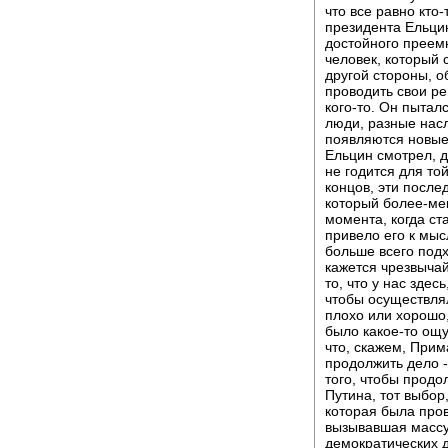
что все равно кто
президента Ельцин
достойного преемн
человек, который с
другой стороны, о
проводить свои ре
кого-то. Он пытал
люди, разные насл
появляются новые
Ельцин смотрел, д
не годится для то
концов, эти после
который более-мен
момента, когда ст
привело его к мысл
больше всего подх
кажется чрезвычай
то, что у нас здес
чтобы осуществля
плохо или хорошо,
было какое-то ощ
что, скажем, Прим
продолжить дело 
того, чтобы продо
Путина, тот выбор
которая была пров
вызывавшая массу 
демократических д