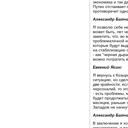
экономика и так д
Путин отстаивает
противоречит одно
Александр Батча
Я позволю себе не
может быть, лет ч
заметить, что, во
проблематичной из
которые будут вы
на стабилизацию ф
- как "черная дыра
можно потратить 
Евгений Ясин:
Я вернусь к Козыр
ситуацию, но сдел
две крайности, ес
персоналий, то эт
- есть проблемы, 
будет продолжатьс
месяцев, раньше э
Западом не начну
Александр Батча
В заключение я хо
экономистом, и по