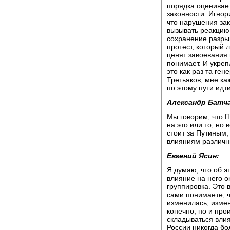
порядка оценивае
законности. Игнор
что нарушения за
вызывать реакцию 
сохранение разры
протест, который 
ценят завоевания 
понимает. И укреп
это как раз та ге
Третьяков, мне ка
по этому пути идти
Александр Батча
Мы говорим, что П
на это или то, но 
стоит за Путиным,
влияниям различны
Евгений Ясин:
Я думаю, что об э
влияние на него о
группировка. Это 
сами понимаете, ч
изменилась, измен
конечно, но и про
складываться влия
России никогда бо