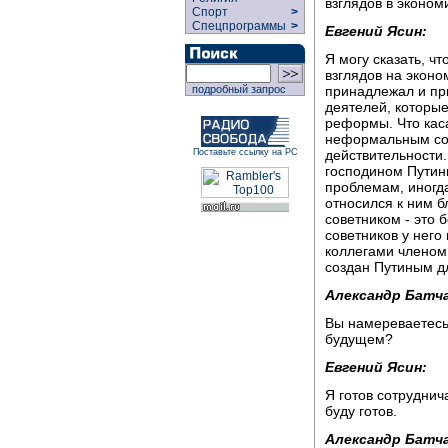
взглядов в эконом
Спорт
>
Спецпрограммы
>
Евгений Ясин:
Я могу сказать, ч
взглядов на эконом
принадлежал и пр
подробный запрос
деятелей, которые
реформы. Что каса
неформальным сове
действительности.
Поставьте ссылку на РС
господином Путин
проблемам, иногда
относился к ним б
советником - это 
советников у него
коллегами членом 
создан Путиным дл
Александр Батча
Вы намереваетесь
будущем?
Евгений Ясин:
Я готов сотруднич
буду готов.
Александр Батча