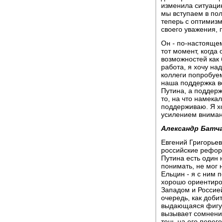
изменила ситуаци
мы вступаем в пол
теперь с оптимиз
своего уважения, 
Он - по-настоящем
тот момент, когда 
возможностей как 
работа, я хочу на
коллеги попробуем
наша поддержка в
Путина, а поддерж
то, на что намекал
поддерживаю. Я х
усилением вниман
Александр Батча
Евгений Григорьев
российские реформ
Путина есть один 
понимать, не мог 
Ельцин - я с ним 
хорошо ориентиро
Западом и Россие
очередь, как доби
выдающаяся фигура
вызывает сомнения
тень на его перег