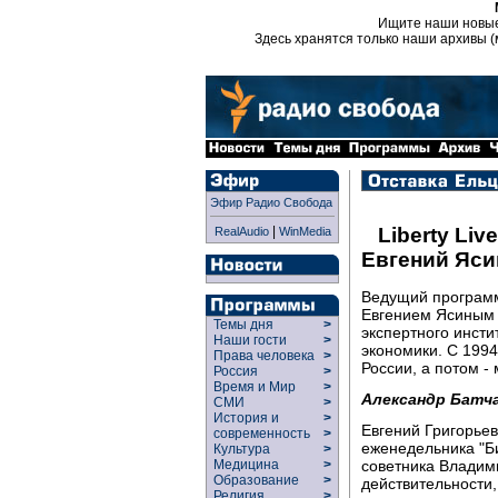
Ищите наши новы
Здесь хранятся только наши архивы (
Эфир Радио Свобода
|
Liberty Live
RealAudio
WinMedia
Евгений Яси
Ведущий программы
Евгением Ясиным 
Темы дня
>
экспертного инст
Наши гости
>
экономики. С 1994
Права человека
>
России, а потом -
Россия
>
Время и Мир
>
Александр Батча
СМИ
>
История и
>
Евгений Григорье
современность
>
еженедельника "Б
Культура
>
советника Владими
Медицина
>
Образование
>
действительности
Религия
>