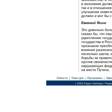
в экономике долже
так и в отношения
улучшение инвест
должен и мог бы с
Евгений Ясин:
Это довольно боль
сказал бы, что пер
укреплению госуда
государства в Рос
признаком преобл
влияния различног
несколько шагов, 
борьбы за правопо
против своевласти
нарушающих федер
на месте Путина.
Новости
Темы дня
Программы
Эфи
|
|
|
c 2004 Радио Свобода / Ради