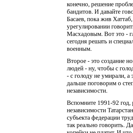
конечно, решение пробл
бандитов. И давайте гов
Басаев, пока жив Хаттаб
урегулировании говорить
Масхадовым. Вот это - г
сегодня решать и специ
военным.
Второе - это создание 
людей - ну, чтобы с гол
- с голоду не умирали, а
дальше поговорим о сте
независимости.
Вспомните 1991-92 год, 
независимости Татарстан
субъекта федерации труд
так реально говорить. 
копейки не платит. И что