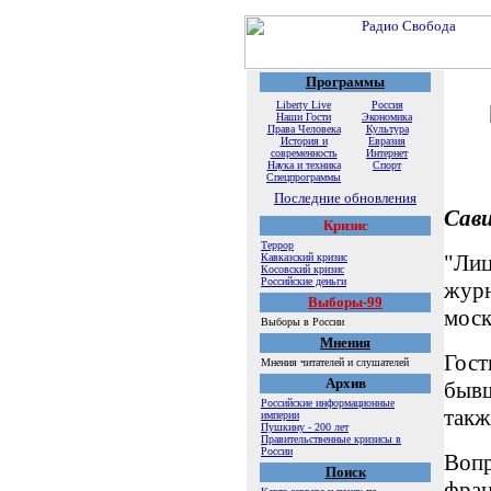
Программы
Liberty Live
Россия
Наши Гости
Экономика
Права Человека
Культура
История и
Евразия
современность
Интернет
Наука и техника
Спорт
Спецпрограммы
Последние обновления
Сав
Кризис
Террор
"Лиц
Кавказский кризис
Косовский кризис
Российские деньги
журн
Выборы-99
моск
Выборы в России
Мнения
Гост
Мнения читателей и слушателей
Архив
бывш
Российские информационные
такж
империи
Пушкину - 200 лет
Правительственные кризисы в
России
Вопр
Поиск
фран