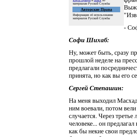
Карта сервера
и
поиск
по
материалам Русской Службы
Выжу
Авторские Права
"Изв
Информация об использовании
материалов Русской Службы
- Со
Софи Шихаб:
Ну, может быть, сразу п
прошлой неделе на прес
предлагали посредничест
принята, но как вы его с
Сергей Степашин:
На меня выходил Масхад
ним воевали, потом вели 
случается. Через третье 
человеке... он предлагал
как бы некие свои предл