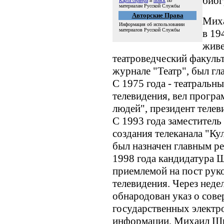
биог
Карта сервера
и
поиск
по
материалам Русской Службы
Авторские Права
Мих
Информация об использовании
материалов Русской Службы
в 19
живе
театроведческий факульт
журнале "Театр", был гл
С 1975 года - театральн
телевидения, вел програ
людей", президент телев
С 1993 года заместитель
создания телеканала "Ку
был назначен главным ре
1998 года кандидатура 
приемлемой на пост рук
телевидения. Через неде
обнародован указ о сов
государственных электр
информации, Михаил Шв