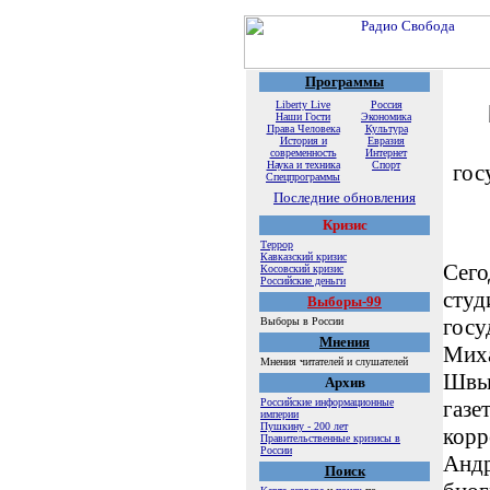
Программы
Liberty Live
Россия
Наши Гости
Экономика
Права Человека
Культура
История и
Евразия
современность
Интернет
Наука и техника
Спорт
гос
Спецпрограммы
Последние обновления
Кризис
Террор
Кавказский кризис
Сего
Косовский кризис
Российские деньги
студ
Выборы-99
госу
Выборы в России
Мнения
Мих
Мнения читателей и слушателей
Швыд
Архив
Российские информационные
газе
империи
Пушкину - 200 лет
корр
Правительственные кризисы в
России
Андр
Поиск