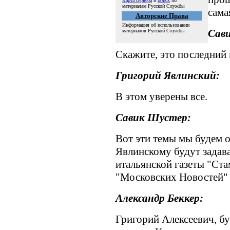
Карта сервера
и
поиск
по
материалам Русской Службы
сама
Авторские Права
Информация об использовании
Сав
материалов Русской Службы
Скажите, это последний 
Григорий Явлинский:
В этом уверены все.
Савик Шустер:
Вот эти темы мы будем 
Явлинскому будут задава
итальянской газеты "Ст
"Московских Новостей" 
Александр Беккер:
Григорий Алексеевич, б