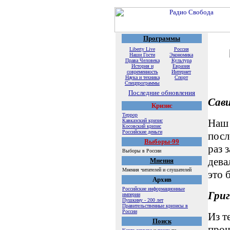
Программы
Liberty Live
Россия
Наши Гости
Экономика
Права Человека
Культура
История и
Евразия
современность
Интернет
Наука и техника
Спорт
Спецпрограммы
Последние обновления
Сав
Кризис
Террор
Наш 
Кавказский кризис
Косовский кризис
Российские деньги
посл
Выборы-99
раз 
Выборы в России
дева
Мнения
Мнения читателей и слушателей
это 
Архив
Российские информационные
Григ
империи
Пушкину - 200 лет
Правительственные кризисы в
России
Из т
Поиск
прош