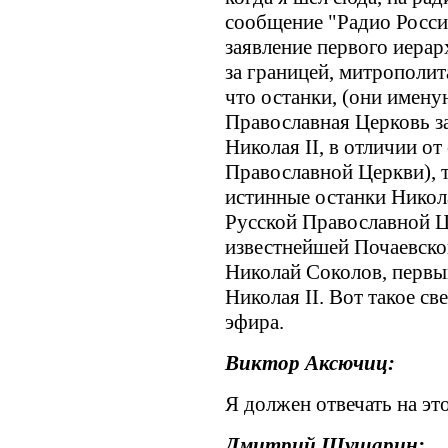
сообщение "Радио России
заявление первого иера
за границей, митрополит
что останки, (они имен
Православная Церковь з
Николая II, в отличии о
Православной Церкви), т
истинные останки Никола
Русской Православной Це
известнейшей Почаевской
Николай Соколов, первый
Николая II. Вот такое с
эфира.
Виктор Аксючиц:
Я должен отвечать на эт
Дмитрий Шушарин: