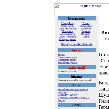
Программы
Liberty Live
Россия
Наши Гости
Экономика
Права Человека
Культура
Ви
История и
Евразия
современность
Интернет
Наука и техника
Спорт
в
Спецпрограммы
Последние обновления
Кризис
Гост
Террор
Кавказский кризис
"Сво
Косовский кризис
Российские деньги
сове
Выборы-99
прав
Выборы в России
Мнения
Мнения читателей и слушателей
Вопр
Архив
зада
Российские информационные
империи
Шуша
Пушкину - 200 лет
Правительственные кризисы в
Гили
России
Поиск
Герм