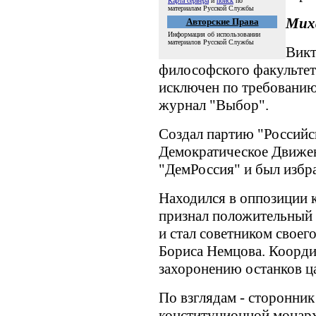
Карта сервера
и
поиск
по
материалам Русской Службы
Мих
Авторские Права
Информация об использовании
материалов Русской Службы
Викт
философского факультет
исключен по требованию
журнал "Выбор".
Создал партию "Российс
Демократическое Движен
"ДемРоссия" и был избр
Находился в оппозиции к
признал положительный
и стал советником своег
Бориса Немцова. Коорди
захоронению останков ц
По взглядам - сторонник
конституционной монарх