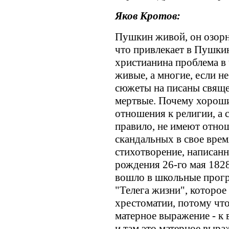
Яков Кротов:
Пушкин живой, он озорной
что привлекает в Пушкин
христианина проблема в
живые, а многие, если не
сюжеты на писаны свяще
мертвые. Почему хорошие
отношения к религии, а с
правило, не имеют отнош
скандальных в свое вре
стихотворение, написанн
рождения 26-го мая 1828
вошло в школьные прогр
"Телега жизни", которо
хрестоматии, потому чт
матерное выражение - к 
и там это матерное выра