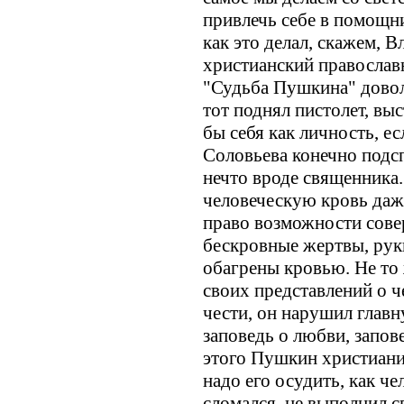
привлечь себе в помощни
как это делал, скажем, 
христианский православ
"Судьба Пушкина" доволь
тот поднял пистолет, вы
бы себя как личность, ес
Соловьева конечно подс
нечто вроде священника.
человеческую кровь даж
право возможности сове
бескровные жертвы, рук
обагрены кровью. Не то 
своих представлений о че
чести, он нарушил глав
заповедь о любви, запове
этого Пушкин христиани
надо его осудить, как ч
сломался, не выполнил с