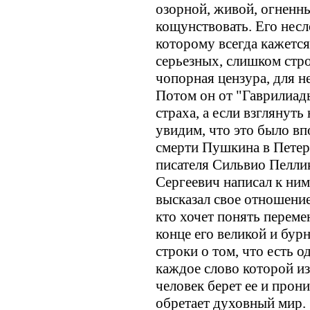
озорной, живой, огненн
кощунствовать. Его несл
которому всегда кажетс
серьезных, слишком стро
чопорная цензура, для н
Потом он от "Гаврилиады
страха, а если взглянуть
увидим, что это было вп
смерти Пушкина в Петер
писателя Сильвио Пелли
Сергеевич написал к ним
высказал свое отношение
кто хочет понять перем
конце его великой и бур
строки о том, что есть о
каждое слово которой из
человек берет ее и прони
обретает духовный мир.