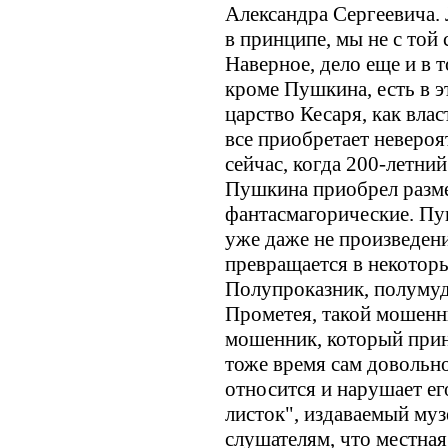
Александра Сергеевича. 
в принципе, мы не с то
Наверное, дело еще и в т
кроме Пушкина, есть в э
царство Кесаря, как влас
все приобретает неверо
сейчас, когда 200-летни
Пушкина приобрел разм
фантасмагорические. Пу
уже даже не произведен
превращается в некотор
Полупроказник, полумуд
Прометея, такой мошенни
мошенник, который прино
тоже время сам довольн
относится и нарушает е
листок", издаваемый муз
слушателям, что местная