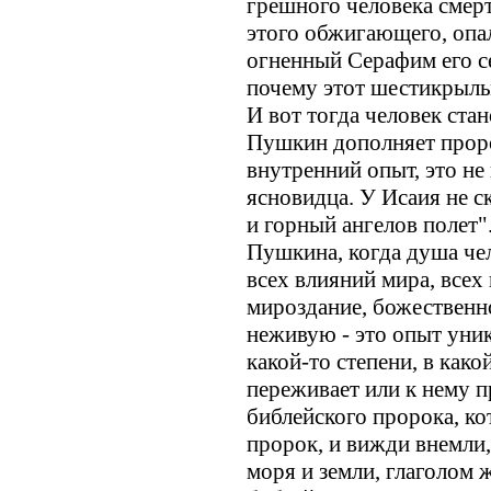
грешного человека смер
этого обжигающего, опа
огненный Серафим его се
почему этот шестикрылы
И вот тогда человек ста
Пушкин дополняет проро
внутренний опыт, это не 
ясновидца. У Исаия не с
и горный ангелов полет"
Пушкина, когда душа че
всех влияний мира, всех
мироздание, божественн
неживую - это опыт уни
какой-то степени, в како
переживает или к нему 
библейского пророка, ко
пророк, и вижди внемли,
моря и земли, глаголом ж