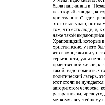
У меня, надо сказать, ест
была напечатана в "Неза
некоторый скандал, кото
христианство", где я ре
этого выступаю, потом м
том, что есть люди, и, к
даже такой выдающийся 
Храповицкий, которые в
христианские, у него был
что в конце жизни у нег
серьезности, уж я не зна
нравственной жизни, к с
такой: надо помнить, что
политический лагерь, эт
этот столп не нуждается
авторитетом человека, 
развратником, чревоугод
меткому августейшему в