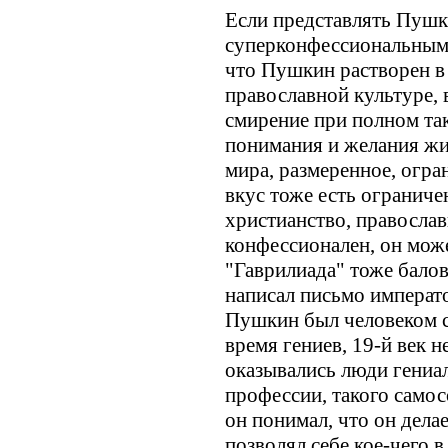
Если представлять Пушк
суперконфессиональным,
что Пушкин растворен в 
православной культуре, 
смирение при полном так
понимания и желания ж
мира, размеренное, огра
вкус тоже есть ограничен
христианство, православи
конфессионален, он мож
"Гаврилиада" тоже балов
написал письмо императо
Пушкин был человеком с
время гениев, 19-й век н
оказывались люди гениал
профессии, такого само
он понимал, что он делае
позволял себе кое-чего в