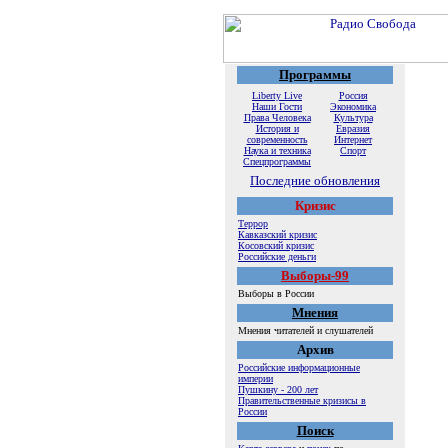
Программы
Liberty Live
Россия
Наши Гости
Экономика
Права Человека
Культура
История и
Евразия
современность
Интернет
Наука и техника
Спорт
Спецпрограммы
Последние обновления
Кризис
Террор
Кавказский кризис
Косовский кризис
Российские деньги
Выборы-99
Выборы в России
Мнения
Мнения читателей и слушателей
Архив
Российские информационные
империи
Пушкину - 200 лет
Правительственные кризисы в
России
Поиск