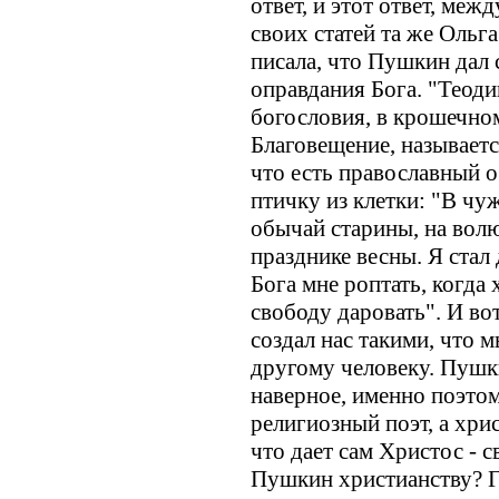
ответ, и этот ответ, меж
своих статей та же Ольг
писала, что Пушкин дал
оправдания Бога. "Теодиц
богословия, в крошечно
Благовещение, называет
что есть православный 
птичку из клетки: "В ч
обычай старины, на вол
празднике весны. Я стал
Бога мне роптать, когда
свободу даровать". И вот
создал нас такими, что 
другому человеку. Пушки
наверное, именно поэтом
религиозный поэт, а хрис
что дает сам Христос - с
Пушкин христианству? Гд