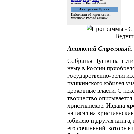
Карта сервера
и
поиск
по
материалам Русской Службы
Авторские Права
Информация об использовании
материалов Русской Службы
Ведущ
Анатолий Стреляный:
Собратья Пушкина в эти
нему в России приобрело
государственно-религио
пушкинского юбилея учас
церковные власти. С не
творчество описывается 
христианское. Издана хр
написал на христианские
юбилею и другая книга, 
его сочинений, которые 