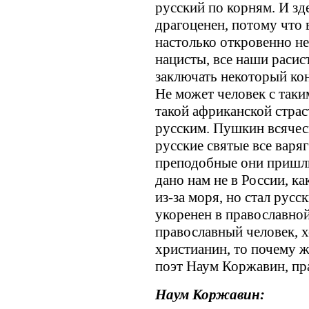
русский по корням. И зд
драгоценен, потому что
настолько откровенно не
нацисты, все наши раси
заключать некоторый кон
Не может человек с таки
такой африканской страс
русским. Пушкин всячес
русские святые все варя
преподобные они пришли
дано нам не в России, ка
из-за моря, но стал русс
укоренен в православной
православный человек, 
христианин, то почему ж
поэт Наум Коржавин, пр
Наум Коржавин: