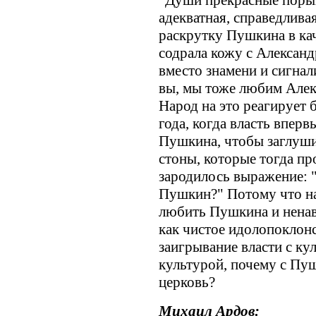
"Души прекрасные порыв
адекватная, справедлива
раскрутку Пушкина в кач
содрала кожу с Александ
вместо знамени и сигнал
вы, мы тоже любим Алек
Народ на это реагирует 
года, когда власть впер
Пушкина, чтобы заглушит
стоны, которые тогда пр
зародилось выражение: "
Пушкин?" Потому что на
любить Пушкина и ненав
как чистое идолопоклон
заигрывание власти с ку
культурой, почему с Пуш
церковь?
Михаил Ардов: