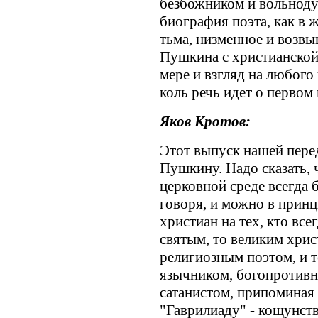
безбожником и вольноду
биография поэта, как в ж
тьма, низменное и возвы
Пушкина с христианской 
мере и взгляд на любого 
коль речь идет о первом
Яков Кротов:
Этот выпуск нашей пере
Пушкину. Надо сказать,
церковной среде всегда
говоря, и можно в прин
христиан на тех, кто все
святым, то великим хри
религиозным поэтом, и т
язычником, богопротивны
сатанистом, припоминая
"Гаврилиаду" - кощунс