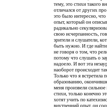
тему, это стихи такого 
отличался от других про
это было интересно, чт
опыт, который он описыв
радикально секуляризова
свою исчерпанность, гов
зрители и слушатели, ко
быть нужно. И где найти
не говоря о том, что ре
потому что слушать о з
надоело. И вот эта незау
наоборот происходит там
Только что я встретила 
образованию, окончивше
меня произвели сильное 
стихи, только конечно эт
хотят учить по катехизи
внутренний опыт, он сооб