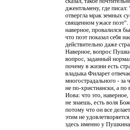
сказал, такое почтительн
джентльмену, где писал:
отвергла мрак земных су
священном ужасе поэт". 
наверное, провалился бы
что поэт показал себя н
действительно даже стран
Наверное, вопрос Пушки
вопрос, заданный норма
почему в жизни есть стра
владыка Филарет отвечае
многострадального - за ч
не по-христиански, а по
Иова: что это, наверное,
не знаешь, есть воля Бож
потому что он все делае
этим не удовлетворяется,
здесь именно у Пушкина,