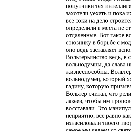
попутчики тех интеллиге
захотели уехать и пока 
все соки на дело строит
определили в места не с
отдаленные. Вот такое в
союзнику в борьбе с мо
оно ведь заставляет всп
Вольтерьянство ведь, в 
вольнодумцы, да слава и
жизнеспособны. Вольтер
вольнодумец, который х
гадину, которую призыва
Вольтер считал, что рели
лакеев, чтобы им пропов
восставали. Это манипу
неприятно, все равно как
изнасиловали твоего тво
самое мы делаем со свет