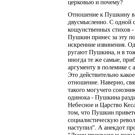
церковью и почему?
Отношение к Пушкину в 
двусмысленно. С одной с
кощунственных стихов - 
Пушкин принес за эту по
искренние извинения. О
ругают Пушкина, и в тож
иногда те же самые, при
аргументу в полемике с 
Это действительно како
отношение. Наверно, свя
такого могучего союзник
одинока - Пушкина разд
Небесное и Царство Кеса
том, что Пушкин приве
социалистическую рево
наступил". А анекдот про