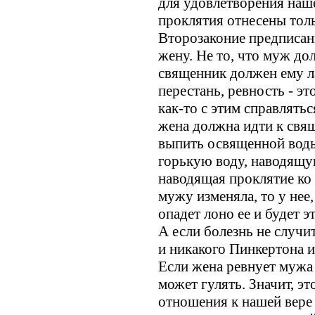
для удовлетворения наше
проклятия отнесены толь
Второзаконие предписани
жену. Не то, что муж до
священник должен ему ла
перестань, ревность - эт
как-то с этим справлятьс
жена должна идти к свящ
выпить освященной воды
горькую воду, наводящую
наводящая проклятие ко в
мужу изменяла, то у нее,
опадет лоно ее и будет э
А если болезнь не случит
и никакого Пинкертона 
Если жена ревнует мужа -
может гулять. Значит, эт
отношения к нашей вере 