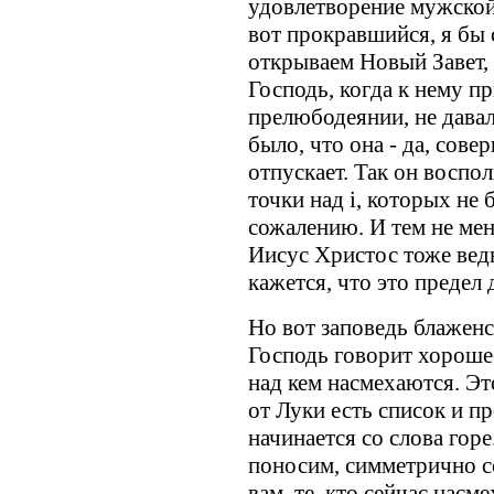
удовлетворение мужской 
вот прокравшийся, я бы 
открываем Новый Завет, т
Господь, когда к нему п
прелюбодеянии, не давал
было, что она - да, сове
отпускает. Так он воспол
точки над i, которых не 
сожалению. И тем не мен
Иисус Христос тоже ведь
кажется, что это предел
Но вот заповедь блаженс
Господь говорит хорошее 
над кем насмехаются. Эт
от Луки есть список и п
начинается со слова горе
поносим, симметрично с
вам, те, кто сейчас насм