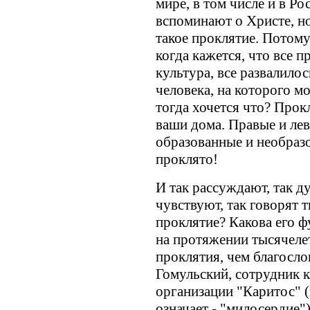
мире, в том числе и в Р
вспоминают о Христе, но
такое проклятие. Потому
когда кажется, что все п
культура, все развалилось
человека, на которого м
тогда хочется что? Прокл
ваши дома. Правые и лев
образованные и необразо
проклято!
И так рассуждают, так ду
чувствуют, так говорят 
проклятие? Какова его ф
на протяжении тысячеле
проклятия, чем благосло
Гомульский, сотрудник 
организации "Каритос" (
означает - "милосердие")