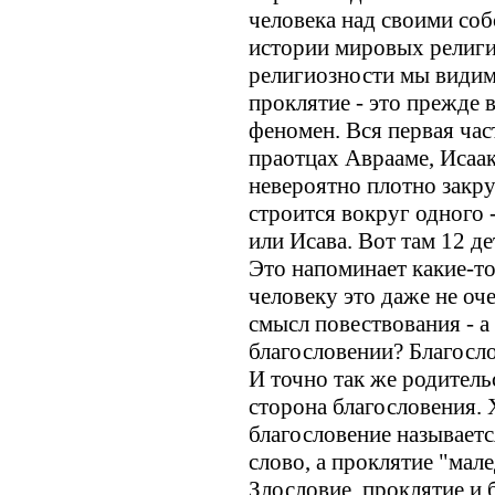
человека над своими со
истории мировых религи
религиозности мы видим,
проклятие - это прежде 
феномен. Вся первая част
праотцах Аврааме, Исааке
невероятно плотно закру
строится вокруг одного 
или Исава. Вот там 12 де
Это напоминает какие-т
человеку это даже не оче
смысл повествования - а 
благословении? Благосло
И точно так же родитель
сторона благословения. 
благословение называется
слово, а проклятие "мале
Злословие, проклятие и 