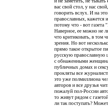
и не заметить, не тыкать
вас свой стол, у нас свой
говорить вслух. И на эт
православных, кажется
потому что - вот газета
Наверное, ее можно не л
что критиковать, в том ч
зрения. Но вот нескольк
прямо такое открытое п
русскую православную ц
с обнаженными женщина
публичных домах и сексу
прокляты все журналист
это уже полмиллиона чел
авторов и все друзья чит
пожалуй пол-России авто
то живут рядом с газето
ли так поступать? Может