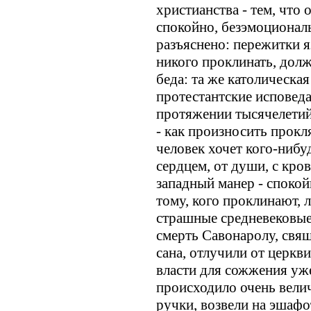
христианства - тем, что
спокойно, безэмоциональ
разъяснено: пережитки я
никого проклинать, долж
беда: та же католическая
протестантские исповеда
протяжении тысячелетий 
- как произносить прокл
человек хочет кого-нибуд
сердцем, от души, с кр
западный манер - споко
тому, кого проклинают, 
страшные средневековые
смерть Савонаролу, свя
сана, отлучили от церкви
власти для сожжения уже
происходило очень велич
ручки, возвели на эшафо