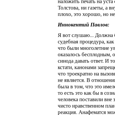
наложить печать на уста 
Толстова, ни газеты, а вн
плохо, это хорошо, но н
Иннокентий Павлов:
Я вот слушаю... Должна
судебная процедура, как
что были многолетние ув
оказалось бесплодным, о
синода давать ответ. И т
кстати, канонами запреще
что троекратно на вызов
не является. В отношени
была в том, что это име
то есть это как бы в со
человека поставили вне з
чисто нравственном план
реакция. Анафематся мож