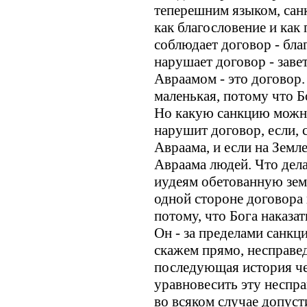
теперешним языком, санк
как благословение и как 
соблюдает договор - благ
нарушает договор - завет
Авраамом - это договор.
маленькая, потому что Б
Но какую санкцию можно
нарушит договор, если, 
Авраама, и если на Земл
Авраама людей. Что делат
иудеям обетованную земл
одной стороне договора
потому, что Бога наказат
Он - за пределами санкц
скажем прямо, несправед
последующая история чел
уравновесить эту неспра
во всяком случае допуст