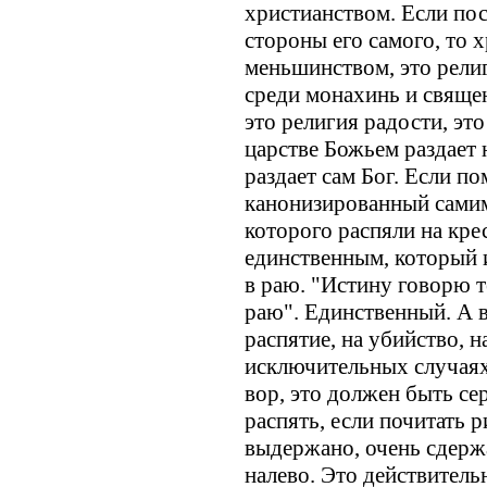
христианством. Если по
стороны его самого, то 
меньшинством, это религ
среди монахинь и свяще
это религия радости, это
царстве Божьем раздает н
раздает сам Бог. Если п
канонизированный самим
которого распяли на кре
единственным, который и
в раю. "Истину говорю т
раю". Единственный. А 
распятие, на убийство, н
исключительных случаях
вор, это должен быть се
распять, если почитать 
выдержано, очень сдержа
налево. Это действитель