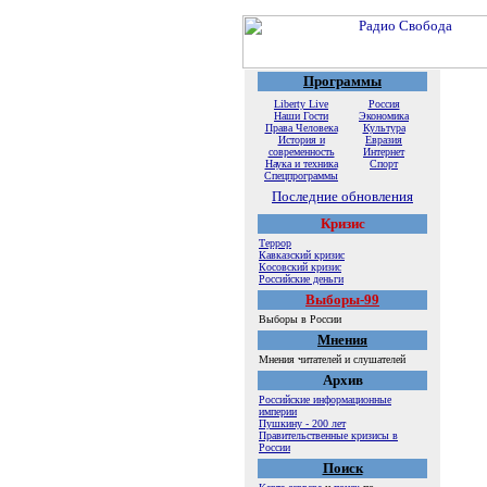
Программы
Liberty Live
Россия
Наши Гости
Экономика
Права Человека
Культура
История и
Евразия
современность
Интернет
Наука и техника
Спорт
Спецпрограммы
Последние обновления
Кризис
Террор
Кавказский кризис
Косовский кризис
Российские деньги
Выборы-99
Выборы в России
Мнения
Мнения читателей и слушателей
Архив
Российские информационные
империи
Пушкину - 200 лет
Правительственные кризисы в
России
Поиск