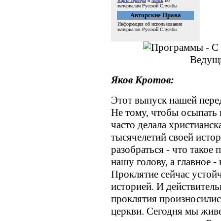
Карта сервера
и
поиск
по
материалам Русской Службы
Авторские Права
Информация об использовании
материалов Русской Службы
Ведущ
Яков Кротов:
Этот выпуск нашей пере
Не тому, чтобы осыпать 
часто делала христианск
тысячелетий своей исто
разобраться - что такое 
нашу голову, а главное 
Проклятие сейчас устой
историей. И действитель
проклятия произносилис
церкви. Сегодня мы жив