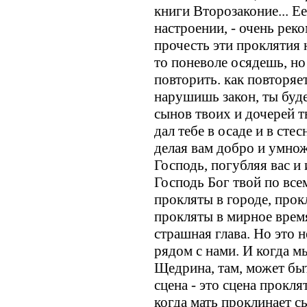
книги Второзаконие... Е
настроении, - очень рек
прочесть эти проклятия 
то поневоле осядешь, но
повторить. как повторяет
нарушишь закон, ты буде
сынов твоих и дочерей т
дал тебе в осаде и в сте
делая вам добро и умнож
Господь, погубляя вас и 
Господь Бог твой по все
прокляты в городе, прок
прокляты в мирное время
страшная глава. Но это н
рядом с нами. И когда 
Щедрина, там, может бы
сцена - это сцена прокля
когда мать проклинает с