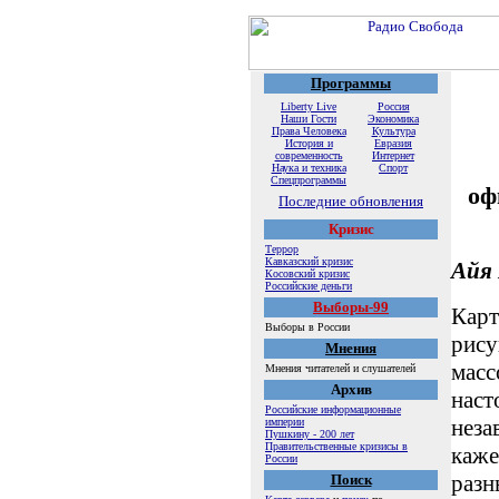
Программы
Liberty Live
Россия
Наши Гости
Экономика
Права Человека
Культура
История и
Евразия
современность
Интернет
Наука и техника
Спорт
Спецпрограммы
оф
Последние обновления
Кризис
Террор
Кавказский кризис
Айя 
Косовский кризис
Российские деньги
Выборы-99
Карт
Выборы в России
рису
Мнения
масс
Мнения читателей и слушателей
Архив
наст
Российские информационные
неза
империи
Пушкину - 200 лет
Правительственные кризисы в
каже
России
разн
Поиск