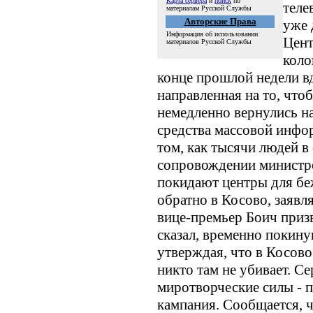
Карта сервера
и
поиск
по
теле
материалам Русской Службы
Авторские Права
уже 
Информация об использовании
Цент
материалов Русской Службы
коло
конце прошлой недели вд
направленная на то, что
немедленно вернулись на
средства массовой инф
том, как тысячи людей в
сопровождении министро
покидают центры для бе
обратно в Косово, заявл
вице-премьер Боич призв
сказал, временно покину
утверждая, что в Косово 
никто там не убивает. С
миротворческие силы - п
кампания. Сообщается, ч