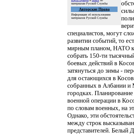
Карта сервера
и
поиск
по
обст
материалам Русской Службы
Авторские Права
силь
Информация об использовании
поли
материалов Русской Службы
вери
специалистов, могут сло
развитии событий, то ест
мирным планом, НАТО к 
собрать 150-ти тысячны
боевых действий в Косо
затянуться до зимы - пер
для остающихся в Косово
собранных в Албании и 
городках. Планирование
военной операции в Косо
по словам военных, на э
Однако, эти обстоятельст
между строк высказыва
представителей. Белый Д