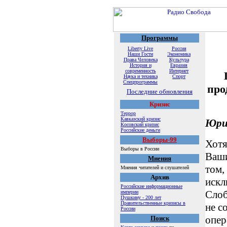
Программы
Liberty Live
Россия
Наши Гости
Экономика
Права Человека
Культура
История и
Евразия
современность
Интернет
Наука и техника
Спорт
Спецпрограммы
про
Последние обновления
Кризис
Террор
Кавказский кризис
Юри
Косовский кризис
Российские деньги
Выборы-99
Хотя
Выборы в России
Ваши
Мнения
том,
Мнения читателей и слушателей
Архив
искл
Российские информационные
Слоб
империи
Пушкину - 200 лет
Правительственные кризисы в
не с
России
опер
Поиск