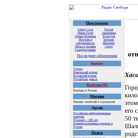
Программы
Liberty Live
Россия
Наши Гости
Экономика
Права Человека
Культура
История и
Евразия
современность
Интернет
Наука и техника
Спорт
Спецпрограммы
отн
Последние обновления
Кризис
Террор
Кавказский кризис
Хаси
Косовский кризис
Российские деньги
Выборы-99
Горо
Выборы в России
кило
Мнения
этом
Мнения читателей и слушателей
Архив
его 
Российские информационные
50 т
империи
Пушкину - 200 лет
Правительственные кризисы в
Шали
России
родс
Поиск