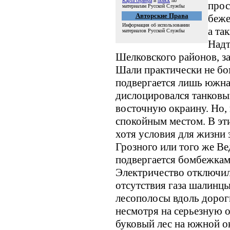
Карта сервера
и
поиск
по
прос
материалам Русской Службы
Авторские Права
беже
Информация об использовании
а та
материалов Русской Службы
Надт
Шелковского районов, з
Шали практически не бо
подвергается лишь южная
дислоцировался танковы
восточную окраину. Но, 
спокойным местом. В эт
хотя условия для жизни 
Грозного или того же Ве
подвергается бомбежкам
Электричество отключили
отсутствия газа шалинц
лесополосы вдоль дороги
несмотря на серьезную 
буковый лес на южной о