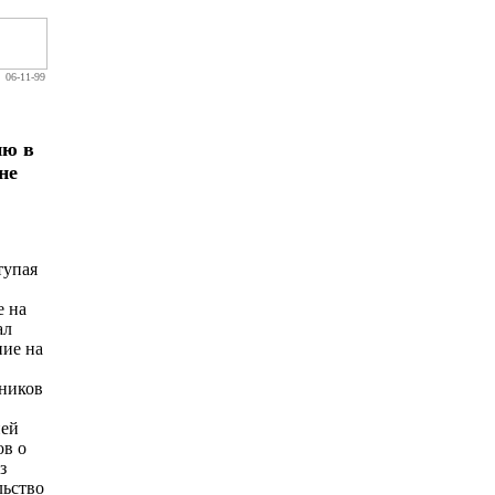
06-11-99
ию в
не
тупая
е на
ал
ние на
чников
ией
ов о
з
льство