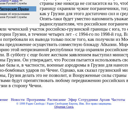
сервера
и
поиск
по
страны уже никогда не согласится на то, что
иалам Русской Службы
границу охраняли чужие пограничники, тогд
Авторские Права
как у Грузии для этого достаточно сил и сред
мация об использовании
иалов Русской Службы
Опять-таки будет уместно напомнить уваж
радиослушателям, что российские погранич
яли чеченский участок российско-грузинской границы с юга, то е
тории Грузии, в течение четырех лет - с 1994-го по 1998-й год. В
и потребовали их вывода только после того, как получили из М
 на предложение осуществить совместную блокаду Абхазии. Мо
орию этой непризнанной республики тогда охраняли российские
ли. В субботу с еще более жестким заявлением выступил минист
ны Грузии. Он утверждает, что Россия пытается использовать св
ые базы и, в частности, военные аэродромы в Грузии для нанесе
но-бомбовых ударов по Чечне. Однако, как сказал грузинский м
ны, Грузия делать это не позволит, и Вооруженные силы страны
твами будут препятствовать любому передвижению российских 
узии в сторону Чечни.
© 1999 Радио Свобода / Радио Свободная Европа, Инк. Все права защищены.
Обратная Связь