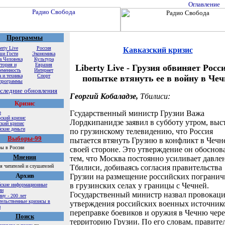
Программы
erty Live
Россия
Кавказский кризис
ши Гости
Экономика
а Человека
Культура
тория и
Евразия
Liberty Live - Грузия обвиняет Росс
еменность
Интернет
 и техника
Спорт
попытке втянуть ее в войну в Чеч
программы
следние обновления
Георгий Кобаладзе,
Тбилиси:
Кризис
Гсударственный министр Грузии Важа
р
ский кризис
Лордкипанидзе заявил в субботу утром, выс
ский кризис
ские деньги
по грузинскому телевидению, что Россия
Выборы-99
пытается втянуть Грузию в конфликт в Чечн
ы в России
своей стороне. Это утверждение он обоснов
Мнения
тем, что Москва постоянно усиливает давле
 читателей и слушателей
Тбилиси, добиваясь согласия правительства
Архив
Грузии на размещение российских пограни
в грузинских селах у границы с Чечней.
йские информационные
ии
Государственный министр назвал провокац
ну - 200 лет
тельственные кризисы в
утверждения российских военных источник
и
переправке боевиков и оружия в Чечню чере
Поиск
территорию Грузии. По его словам, правите