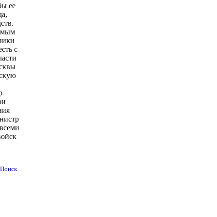
бы ее
а,
ств.
аемым
ники
сть с
ласти
осквы
рскую
р
ои
ния
инистр
 всеми
войск