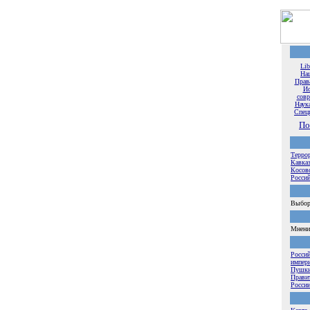
Lib
На
Прав
Ис
совр
Наука
Спец
По
Терро
Кавказ
Косов
Россий
Выбор
Мнения
Росси
импер
Пушки
Прави
Росси