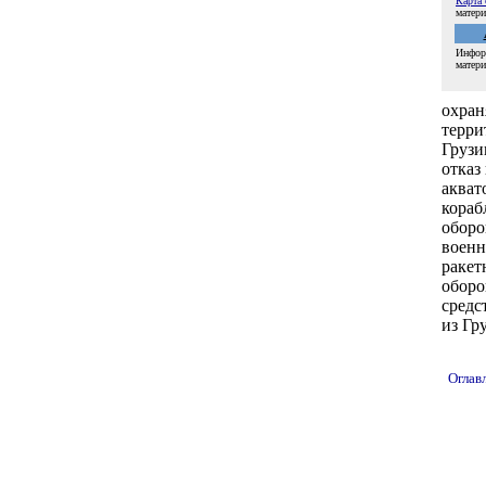
Карта 
матер
Инфор
матер
охран
терри
Грузи
отказ
акват
кораб
оборо
военн
ракет
оборо
средс
из Гр