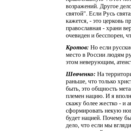
возражений. Другое дел
святой". Если Русь святая
кажется, - это церковь п
православная - храни ве
очевиден и бесспорен, чт
Кротов:
Но если русски
место в России людям ру
этом неверующим, атеис
Шевченко:
На территори
раньше, что только хри
быть, это общность мет
племен нацию. И я вполн
скажу более жестко - и 
сформировать некую нов
будет нацией. Почему бы
дело, что если мы вгляд