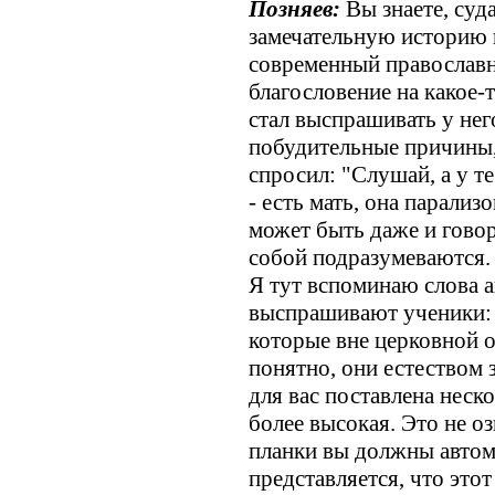
Позняев:
Вы знаете, суд
замечательную историю п
современный православ
благословение на какое-т
стал выспрашивать у него
побудительные причины,
спросил: "Слушай, а у те
- есть мать, она парализ
может быть даже и говор
собой подразумеваются.
Я тут вспоминаю слова а
выспрашивают ученики: 
которые вне церковной ог
понятно, они естеством з
для вас поставлена неск
более высокая. Это не оз
планки вы должны автом
представляется, что этот