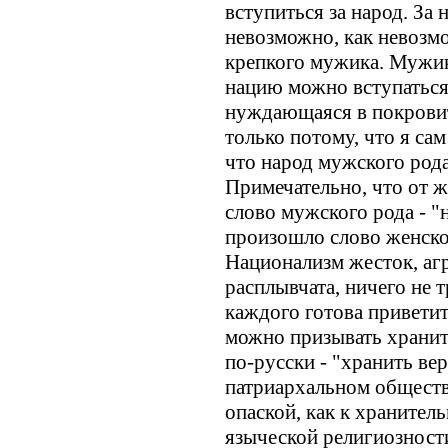
вступиться за народ. За
невозможно, как невозмо
крепкого мужика. Мужик 
нацию можно вступаться.
нуждающаяся в покровит
только потому, что я сам
что народ мужского род
Примечательно, что от 
слово мужского рода - "
произошло слово женско
Национализм жесток, аг
расплывчата, ничего не 
каждого готова приветит
можно призывать хранить
по-русски - "хранить вер
патриархальном обществ
опаской, как к хранител
языческой религиозност