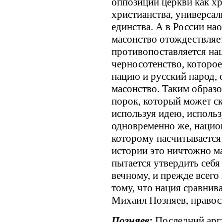
оппозиции церкви как х
христианства, универса
единства. А в России на
масонство отождествляе
противопоставляется на
черносотенство, которое
нацию и русский народ,
масонство. Таким образ
порок, который может с
используя идею, использ
одновременно же, национ
которому насчитывается н
истории это ничтожно м
пытается утвердить себя
вечному, и прежде всего 
тому, что нация сравнив
Михаил Позняев, правос
Позняев:
Последний аргу