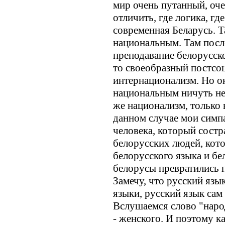
мир очень путанный, оче
отличить, где логика, гд
современная Беларусь. Та
национальным. Там посл
преподавание белорусско
то своеобразный постсо
интернационализм. Но ок
национальным ничуть не
же национализм, только 
данном случае мои симпа
человека, который состра
белорусских людей, кото
белорусского языка и бе
белорусы превратились 
Замечу, что русский язык
языки, русский язык сам
Вслушаемся слово "народ
- женского. И поэтому ка