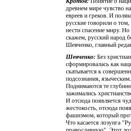
Кротов:
Понятие о наци
древнем мире чувство на
евреев и греков. И поляк
русские говорили о том,
нести спасение миру. Но
скажем, русский народ б
Шевченко, главный редак
Шевченко:
Без христиан
сформировалась как нац
скатывается к совершен
подсознания, языческим
Поднимаются те глубинн
зажимались христианство
И отсюда появляется чу
жестокость, отсюда появ
фашизмом, который прот
Что касается лозунга "Ру
православную". Этот лоз