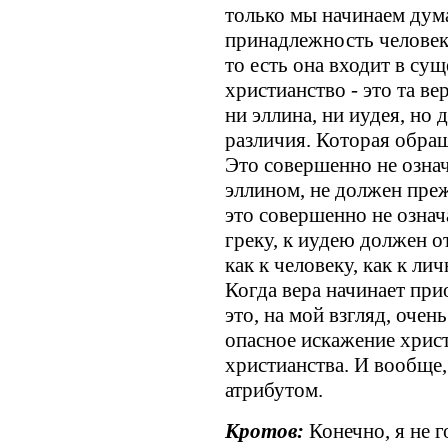
только мы начинаем дума
принадлежность человека
то есть она входит в сущ
христианство - это та ве
ни эллина, ни иудея, но
различия. Которая обра
Это совершенно не означа
эллином, не должен преж
это совершенно не означа
греку, к иудею должен от
как к человеку, как к лич
Когда вера начинает при
это, на мой взгляд, очен
опасное искажение христ
христианства. И вообще
атрибутом.
Кротов:
Конечно, я не 