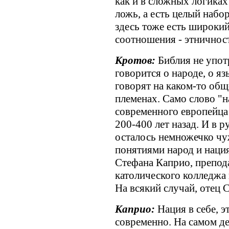
как и в сложных логиках
ложь, а есть целый набо
здесь тоже есть широки
соотношения - этничнос
Кротов:
Библия не упот
говорится о народе, о яз
говорят на каком-то общ
племенах. Само слово "н
современного европейца
200-400 лет назад. И в р
осталось немножечко чу
понятиями народ и наци
Стефана Каприо, препод
католического колледжа
На всякий случай, отец 
Каприо:
Нация в себе, 
современно. На самом де