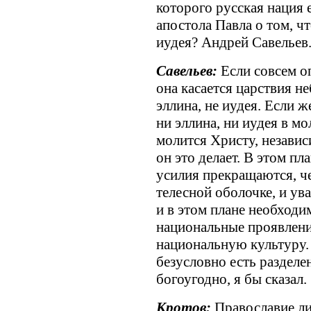
которого русская нация 
апостола Павла о том, чт
иудея? Андрей Савельев
Савельев:
Если совсем о
она касается царствия не
эллина, не иудея. Если ж
ни эллина, ни иудея в м
молится Христу, независ
он это делает. В этом пл
усилия прекращаются, че
телесной оболочке, и ув
и в этом плане необходи
национальные проявлени
национальную культуру. 
безусловно есть разделе
богоугодно, я бы сказал.
Кротов:
Православие ли