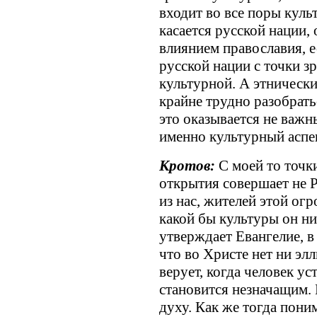
входит во все поры кул
касается русской нации,
влиянием православия, е
русской нации с точки з
культурной. А этническ
крайне трудно разобратьс
это оказывается не важны
именно культурный аспек
Кротов:
С моей то точки
открытия совершает не Р
из нас, жителей этой ог
какой бы культуры он ни
утверждает Евангелие, в
что во Христе нет ни элл
верует, когда человек ус
становится незначащим.
духу. Как же тогда поним