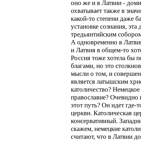
оно же и в Латвии - до
охватывает также в знач
какой-то степени даже б
установке сознания, эта 
тредьянтийским собором
А одновременно в Латви
и Латвия в общем-то хот
Россия тоже хотела бы 
благами, но это столкно
мысли о том, и совершен
является латышским хри
католичество? Немецкое
православие? Очевидно не
этот путь? Он идет где-т
церкви. Католическая це
консервативный. Западни
скажем, немецкие католи
считают, что в Латвии д