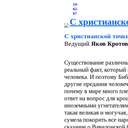
19-
02-
97
С христианск
C христианской точк
Ведущий
Яков Кротов
Существование различных
реальный факт, который
человека. И поэтому Библ
другие предания человеч
почему в мире много пле
ответ на вопрос для кр
иноземными угнетателям
такая великая и могучая,
сумела покорить все нар
сказание о Вавилонской