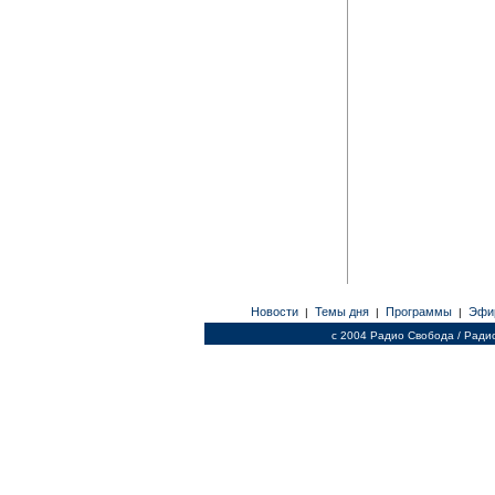
Новости
Темы дня
Программы
Эфи
|
|
|
c 2004 Радио Свобода / Ради