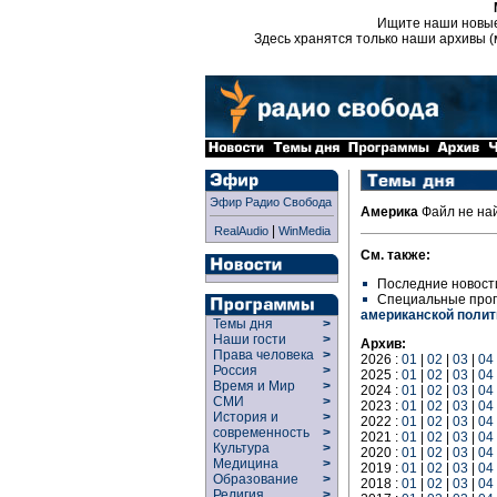
Ищите наши новы
Здесь хранятся только наши архивы (
Эфир Радио Свобода
Америка
Файл не на
|
RealAudio
WinMedia
См. также:
Последние новост
Специальные про
американской полит
Темы дня
>
Наши гости
>
Архив:
Права человека
>
2026 :
01
|
02
|
03
|
04
Россия
>
2025 :
01
|
02
|
03
|
04
Время и Мир
>
2024 :
01
|
02
|
03
|
04
СМИ
>
2023 :
01
|
02
|
03
|
04
История и
>
2022 :
01
|
02
|
03
|
04
современность
>
2021 :
01
|
02
|
03
|
04
Культура
>
2020 :
01
|
02
|
03
|
04
Медицина
>
2019 :
01
|
02
|
03
|
04
Образование
>
2018 :
01
|
02
|
03
|
04
Религия
>