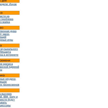
недели: Ицхак
ласти на
и проблема
го маяка
твенная дума
т закон,
ующий
рные игры
 музыкального
 Моцарта
на в интернете
ие кризиса
ранской ядерной
мы
ные неудачи,
ующие
их бизнесменов
 высоких
й. IBM, Sony и
вместе будут
ывать
оцессоры