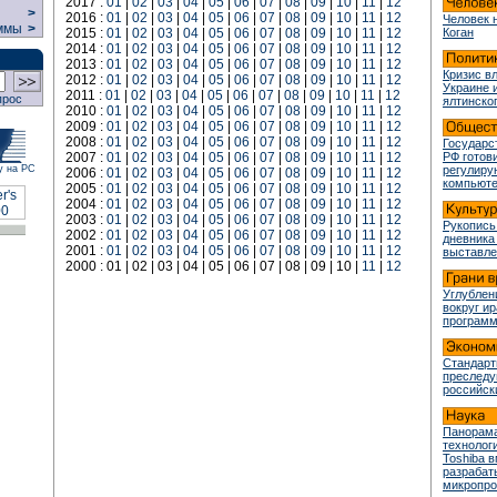
2017 :
01
|
02
|
03
|
04
|
05
|
06
|
07
|
08
|
09
|
10
|
11
|
12
>
2016 :
01
|
02
|
03
|
04
|
05
|
06
|
07
|
08
|
09
|
10
|
11
|
12
Человек 
ммы
>
2015 :
01
|
02
|
03
|
04
|
05
|
06
|
07
|
08
|
09
|
10
|
11
|
12
Коган
2014 :
01
|
02
|
03
|
04
|
05
|
06
|
07
|
08
|
09
|
10
|
11
|
12
2013 :
01
|
02
|
03
|
04
|
05
|
06
|
07
|
08
|
09
|
10
|
11
|
12
Кризис в
2012 :
01
|
02
|
03
|
04
|
05
|
06
|
07
|
08
|
09
|
10
|
11
|
12
Украине 
2011 :
01
|
02
|
03
|
04
|
05
|
06
|
07
|
08
|
09
|
10
|
11
|
12
прос
ялтинско
2010 :
01
|
02
|
03
|
04
|
05
|
06
|
07
|
08
|
09
|
10
|
11
|
12
2009 :
01
|
02
|
03
|
04
|
05
|
06
|
07
|
08
|
09
|
10
|
11
|
12
2008 :
01
|
02
|
03
|
04
|
05
|
06
|
07
|
08
|
09
|
10
|
11
|
12
Государс
2007 :
01
|
02
|
03
|
04
|
05
|
06
|
07
|
08
|
09
|
10
|
11
|
12
РФ готови
у на РС
регулир
2006 :
01
|
02
|
03
|
04
|
05
|
06
|
07
|
08
|
09
|
10
|
11
|
12
компьюте
2005 :
01
|
02
|
03
|
04
|
05
|
06
|
07
|
08
|
09
|
10
|
11
|
12
2004 :
01
|
02
|
03
|
04
|
05
|
06
|
07
|
08
|
09
|
10
|
11
|
12
2003 :
01
|
02
|
03
|
04
|
05
|
06
|
07
|
08
|
09
|
10
|
11
|
12
Рукопись
2002 :
01
|
02
|
03
|
04
|
05
|
06
|
07
|
08
|
09
|
10
|
11
|
12
дневника
2001 :
01
|
02
|
03
|
04
|
05
|
06
|
07
|
08
|
09
|
10
|
11
|
12
выставле
2000 : 01 | 02 | 03 | 04 | 05 | 06 | 07 | 08 | 09 | 10 |
11
|
12
Углублен
вокруг и
програм
Стандарт
преслед
российск
Панорама
технологи
Toshiba 
разрабат
микропр