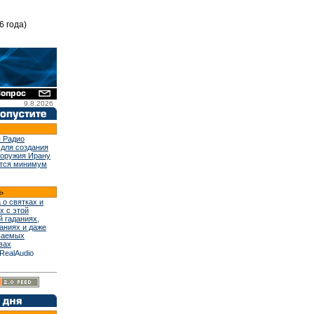
6 года)
9.8.2026
 Радио
 для создания
 оружия Ирану
тся минимум
 о святках и
х с этой
й гаданиях,
аниях и даже
ваемых
вах
RealAudio