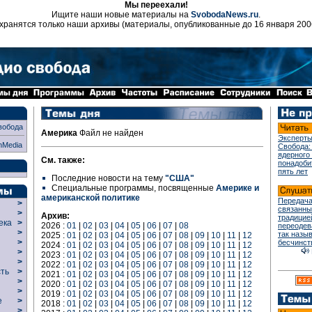
Мы переехали!
Ищите наши новые материалы на
SvobodaNews.ru
.
хранятся только наши архивы (материалы, опубликованные до 16 января 200
вобода
Америка
Файл не найден
Эксперты
nMedia
Свобода:
ядерного
См. также:
понадоби
пять лет
Последние новости на тему
"США"
Специальные программы, посвященные
Америке и
американской политике
Передача
>
связанны
>
Архив:
традицие
века
>
2026 :
01
|
02
|
03
|
04
|
05
|
06
|
07
|
08
переодев
>
так назы
2025 :
01
|
02
|
03
|
04
|
05
|
06
|
07
|
08
|
09
|
10
|
11
|
12
р
>
бесчинст
2024 :
01
|
02
|
03
|
04
|
05
|
06
|
07
|
08
|
09
|
10
|
11
|
12
>
2023 :
01
|
02
|
03
|
04
|
05
|
06
|
07
|
08
|
09
|
10
|
11
|
12
>
2022 :
01
|
02
|
03
|
04
|
05
|
06
|
07
|
08
|
09
|
10
|
11
|
12
сть
>
2021 :
01
|
02
|
03
|
04
|
05
|
06
|
07
|
08
|
09
|
10
|
11
|
12
>
2020 :
01
|
02
|
03
|
04
|
05
|
06
|
07
|
08
|
09
|
10
|
11
|
12
>
2019 :
01
|
02
|
03
|
04
|
05
|
06
|
07
|
08
|
09
|
10
|
11
|
12
ие
>
2018 :
01
|
02
|
03
|
04
|
05
|
06
|
07
|
08
|
09
|
10
|
11
|
12
>