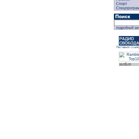
Спорт
Спецпрогра
подробный за
Поставьте ссылк