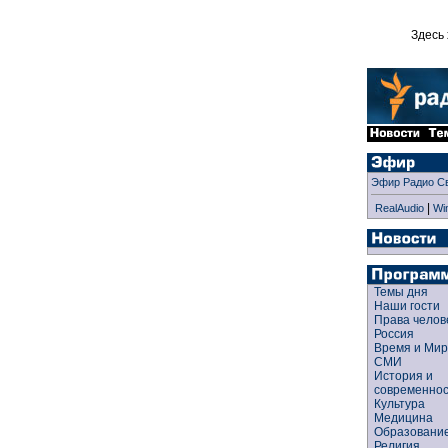
Здесь 
Эфир Радио С
|
RealAudio
Wi
Темы дня
Наши гости
Права чело
Россия
Время и Ми
СМИ
История и
современно
Культура
Медицина
Образован
Религия