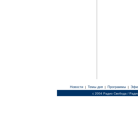
Новости
Темы дня
Программы
Эфи
|
|
|
c 2004 Радио Свобода / Ради