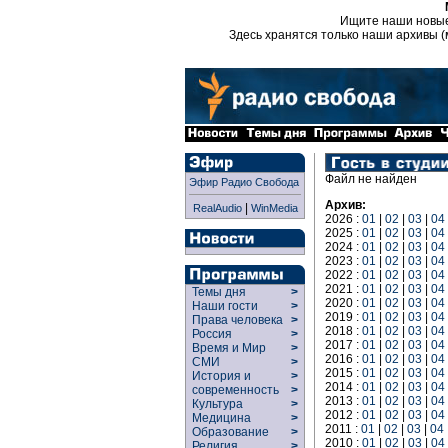
Ищите наши новы
Здесь хранятся только наши архивы (
Файл не найден
Эфир Радио Свобода
Архив:
|
RealAudio
WinMedia
2026 :
01
|
02
|
03
|
04
2025 :
01
|
02
|
03
|
04
2024 :
01
|
02
|
03
|
04
2023 :
01
|
02
|
03
|
04
2022 :
01
|
02
|
03
|
04
2021 :
01
|
02
|
03
|
04
Темы дня
>
2020 :
01
|
02
|
03
|
04
Наши гости
>
2019 :
01
|
02
|
03
|
04
Права человека
>
2018 :
01
|
02
|
03
|
04
Россия
>
2017 :
01
|
02
|
03
|
04
Время и Мир
>
2016 :
01
|
02
|
03
|
04
СМИ
>
2015 :
01
|
02
|
03
|
04
История и
>
2014 :
01
|
02
|
03
|
04
современность
>
2013 :
01
|
02
|
03
|
04
Культура
>
2012 :
01
|
02
|
03
|
04
Медицина
>
2011 :
01
|
02
|
03
|
04
Образование
>
2010 :
01
|
02
|
03
|
04
Религия
>