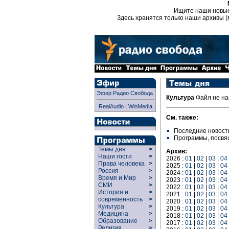
Ищите наши новы
Здесь хранятся только наши архивы (
Эфир Радио Свобода
Культура
Файл не на
|
RealAudio
WinMedia
См. также:
Последние новост
Программы, посв
Темы дня
>
Архив:
Наши гости
>
2026 :
01
|
02
|
03
|
04
Права человека
>
2025 :
01
|
02
|
03
|
04
Россия
>
2024 :
01
|
02
|
03
|
04
Время и Мир
>
2023 :
01
|
02
|
03
|
04
СМИ
>
2022 :
01
|
02
|
03
|
04
История и
>
2021 :
01
|
02
|
03
|
04
современность
>
2020 :
01
|
02
|
03
|
04
Культура
>
2019 :
01
|
02
|
03
|
04
Медицина
>
2018 :
01
|
02
|
03
|
04
Образование
>
2017 :
01
|
02
|
03
|
04
Религия
>